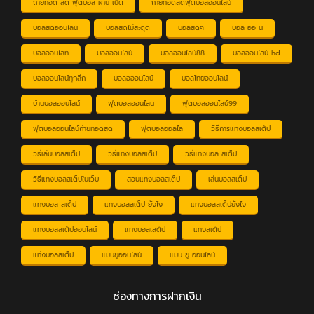
ถ่ายทอด สด ฟุตบอล ผ่าน เน็ต
ถ่ายทอดสดฟุตบอลออนไลน์
บอลสดออนไลน์
บอลสดไม่สะดุด
บอลสดๆ
บอล ออ น
บอลออนไลท์
บอลออนไลน์
บอลออนไลน์88
บอลออนไลน์ hd
บอลออนไลน์ทุกลีก
บอลอออนไลน์
บอลไทยออนไลน์
บ้านบอลออนไลน์
ฟุตบอลออนไลน
ฟุตบอลออนไลน์99
ฟุตบอลออนไลน์ถ่ายทอดสด
ฟุตบอลออลไล
วิธีการแทงบอลสเต็ป
วิธีเล่นบอลสเต็ป
วิธีแทงบอลสเต็ป
วิธีแทงบอล สเต็ป
วิธีแทงบอลสเต็ปในเว็บ
สอนแทงบอลสเต็ป
เล่นบอลสเต็ป
แทงบอล สเต็ป
แทงบอลสเต็ป ยังไง
แทงบอลสเต็ปยังไง
แทงบอลสเต็ปออนไลน์
แทงบอลเสต็ป
แทงสเต็ป
แท่งบอลสเต็ป
แมนยูออนไลน์
แมน ยู ออนไลน์
ช่องทางการฝากเงิน