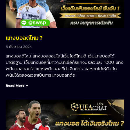
แทงบอลดีไหม ?
3 กันยายน 2024
แทงบอลดีไหม แทงบอลออนไลน์เว็บไซต์ไหนดี เว็บแทงบอลได้
มาตรฐาน เว็บแทงบอลที่มีความน่าเชื่อถือแทงบอลวันละ 1000 แทง
พนันบอลออนไลน์แทงพนันบอลที่ทำเงินกำไร และรายได้ให้กับนัก
พนันได้ตลอดเวลาเป็นการแทงบอลที่ต้อ
Read More »