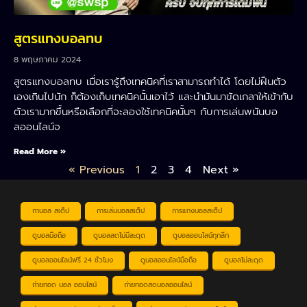
สูตรแทงบอลทบ
8 พฤษภาคม 2024
สูตรแทงบอลทบ เมื่อเรารู้ถึงเทคนิคที่เราสามารถทำได้ โดยไม่ฝืนตัว
เองเกินไปนัก ก็ต้องเก็บเทคนิคนั้นเอาไว้ และนำมันมาขัดเกลาให้เข้ากับ
ตัวเรามากขึ้นหรือเลือกที่จะลองใช้เทคนิคนั้นๆ กับการเล่นพนันบอ
ลออนไลน์จ
Read More »
« Previous
1
2
3
4
Next »
กาบอล สเต็ป
การเล่นบอลสเต็ป
การแทงบอลสเต็ป
ดูบอลมือถือ
ดูบอลสดไม่มีสะดุด
ดูบอลออนไลน์ทุกลีก
ดูบอลออนไลน์ฟรี 24 ชั่วโมง
ดูบอลออนไลน์มือถือ
ดูบอลไม่สะดุด
ถ่ายทอด บอล ออนไลน์
ถ่ายทอดสดบอลออนไลน์