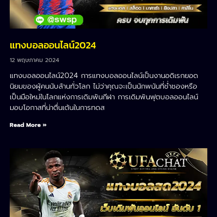
แทงบอลออนไลน์2024
12 พฤษภาคม 2024
แทงบอลออนไลน์2024 การแทงบอลออนไลน์เป็นงานอดิเรกยอด
นิยมของผู้คนนับล้านทั่วโลก ไม่ว่าคุณจะเป็นนักพนันที่ช่ำชองหรือ
เป็นมือใหม่ในโลกแห่งการเดิมพันกีฬา การเดิมพันฟุตบอลออนไลน์
มอบโอกาสที่น่าตื่นเต้นในการทดส
Read More »