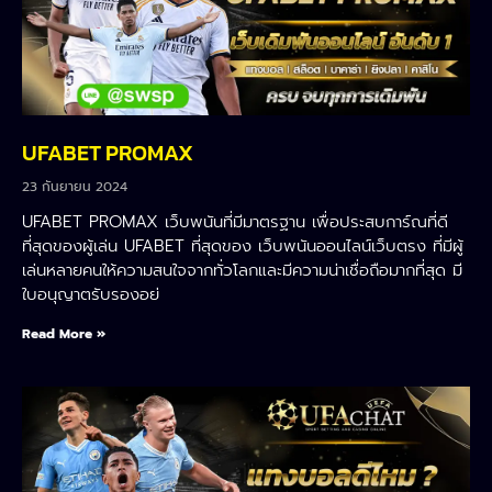
UFABET PROMAX
23 กันยายน 2024
UFABET PROMAX เว็บพนันที่มีมาตรฐาน เพื่อประสบการ์ณที่ดี
ที่สุดของผู้เล่น UFABET ที่สุดของ เว็บพนันออนไลน์เว็บตรง ที่มีผู้
เล่นหลายคนให้ความสนใจจากทั่วโลกและมีความน่าเชื่อถือมากที่สุด มี
ใบอนุญาตรับรองอย่
Read More »