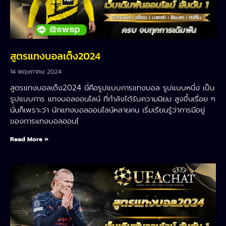
สูตรแทงบอลเต็ง2024
14 พฤษภาคม 2024
สูตรแทงบอลเต็ง2024 นี่คือรูปแบบการแทงบอล รูปแบบหนึ่ง เป็น
รูปแบบการ แทงบอลออนไลน์ ที่กำลังได้รับความนิยม สูงขึ้นเรื่อย ๆ
นั่นก็เพราะว่า นักแทงบอลออนไลน์หลายคน เริ่มเรียนรู้ว่าการมีอยู่
ของการแทงบอลออนไ
Read More »