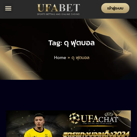
เข้าสู่ระบบ
Tag: ดุ ฟุตบอล
Home
»
ดุ ฟุตบอล