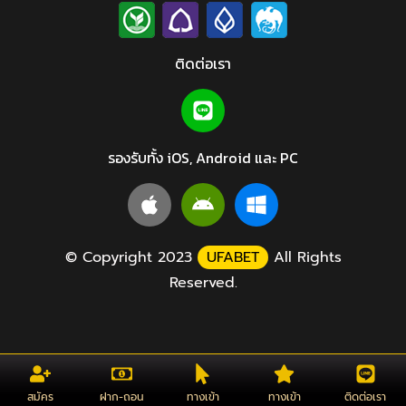
ติดต่อเรา
รองรับทั้ง iOS, Android และ PC
© Copyright 2023
UFABET
All Rights
Reserved.
สมัคร
ฝาก-ถอน
ทางเข้า
ทางเข้า
ติดต่อเรา