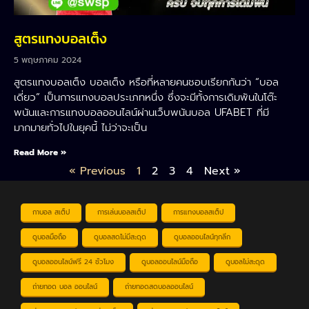
สูตรแทงบอลเต็ง
5 พฤษภาคม 2024
สูตรแทงบอลเต็ง บอลเต็ง หรือที่หลายคนชอบเรียกกันว่า “บอล
เดี่ยว” เป็นการแทงบอลประเภทหนึ่ง ซึ่งจะมีทั้งการเดิมพันในโต๊ะ
พนันและการแทงบอลออนไลน์ผ่านเว็บพนันบอล UFABET ที่มี
มากมายทั่วไปในยุคนี้ ไม่ว่าจะเป็น
Read More »
« Previous
1
2
3
4
Next »
กาบอล สเต็ป
การเล่นบอลสเต็ป
การแทงบอลสเต็ป
ดูบอลมือถือ
ดูบอลสดไม่มีสะดุด
ดูบอลออนไลน์ทุกลีก
ดูบอลออนไลน์ฟรี 24 ชั่วโมง
ดูบอลออนไลน์มือถือ
ดูบอลไม่สะดุด
ถ่ายทอด บอล ออนไลน์
ถ่ายทอดสดบอลออนไลน์