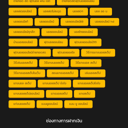
ถ่ายทอด สด ฟุตบอล ผ่าน เน็ต
ถ่ายทอดสดฟุตบอลออนไลน์
บอลสดออนไลน์
บอลสดไม่สะดุด
บอลสดๆ
บอล ออ น
บอลออนไลท์
บอลออนไลน์
บอลออนไลน์88
บอลออนไลน์ hd
บอลออนไลน์ทุกลีก
บอลอออนไลน์
บอลไทยออนไลน์
บ้านบอลออนไลน์
ฟุตบอลออนไลน
ฟุตบอลออนไลน์99
ฟุตบอลออนไลน์ถ่ายทอดสด
ฟุตบอลออลไล
วิธีการแทงบอลสเต็ป
วิธีเล่นบอลสเต็ป
วิธีแทงบอลสเต็ป
วิธีแทงบอล สเต็ป
วิธีแทงบอลสเต็ปในเว็บ
สอนแทงบอลสเต็ป
เล่นบอลสเต็ป
แทงบอล สเต็ป
แทงบอลสเต็ป ยังไง
แทงบอลสเต็ปยังไง
แทงบอลสเต็ปออนไลน์
แทงบอลเสต็ป
แทงสเต็ป
แท่งบอลสเต็ป
แมนยูออนไลน์
แมน ยู ออนไลน์
ช่องทางการฝากเงิน