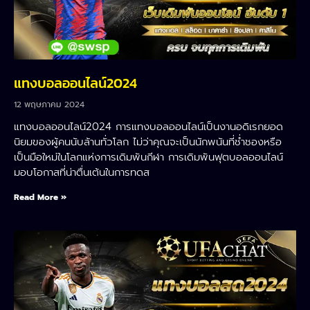
แทงบอลออนไลน์2024
12 พฤษภาคม 2024
แทงบอลออนไลน์2024 การแทงบอลออนไลน์เป็นงานอดิเรกยอด
นิยมของผู้คนนับล้านทั่วโลก ไม่ว่าคุณจะเป็นนักพนันที่ช่ำชองหรือ
เป็นมือใหม่ในโลกแห่งการเดิมพันกีฬา การเดิมพันฟุตบอลออนไลน์
มอบโอกาสที่น่าตื่นเต้นในการทดส
Read More »