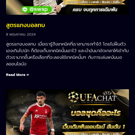
สูตรแทงบอลทบ
8 พฤษภาคม 2024
สูตรแทงบอลทบ เมื่อเรารู้ถึงเทคนิคที่เราสามารถทำได้ โดยไม่ฝืนตัว
เองเกินไปนัก ก็ต้องเก็บเทคนิคนั้นเอาไว้ และนำมันมาขัดเกลาให้เข้ากับ
ตัวเรามากขึ้นหรือเลือกที่จะลองใช้เทคนิคนั้นๆ กับการเล่นพนันบอ
ลออนไลน์จ
Read More »