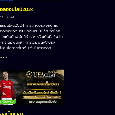
อลออนไลน์2024
ภาคม 2024
ลออนไลน์2024 การแทงบอลออนไลน์
นอดิเรกยอดนิยมของผู้คนนับล้านทั่วโลก
ุณจะเป็นนักพนันที่ช่ำชองหรือเป็นมือใหม่ใน
งการเดิมพันกีฬา การเดิมพันฟุตบอล
มอบโอกาสที่น่าตื่นเต้นในการทดส
ore »
อลเต็มเวลา