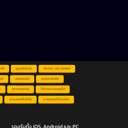
อถือ
ดูบอลไม่สะดุด
ถ่ายทอด บอล ออนไลน์
ลท์
บอลออนไลน์
บอลออนไลน์88
ด
ฟุตบอลออลไล
วิธีการแทงบอลสเต็ป
แทงบอลสเต็ปยังไง
แทงบอลสเต็ปออนไลน์
รองรับทั้ง iOS, Android และ PC