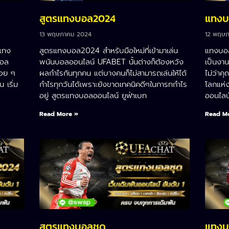
สูตรแทงบอล2024
แทงบ
13 พฤษภาคม 2024
12 พฤษ
แทง
สูตรแทงบอล2024 สำหรับมือใหม่ที่เข้ามาเล่น
แทงบอ
บอล
พนันบอลออนไลน์ UFABET นั้นต่างก็ต้องหวัง
เป็นงา
่อย ๆ
ผลกำไรกันทุกคน แต่บางคนก็ไม่สามารถเล่นให้ได้
ไม่ว่าค
 เริ่ม
กำไรทุกวันได้เพราะยังขาดเทคนิคดีๆในการทกำไร
โลกแห่
อยู่ สูตรแทงบอลออนไลน์ ยูฟ่าเบท
ออนไลน์
Read More »
Read M
สูตรแทงบอลชุด
แทงบ