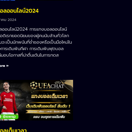
อลออนไลน์2024
ภาคม 2024
ลออนไลน์2024 การแทงบอลออนไลน์
นอดิเรกยอดนิยมของผู้คนนับล้านทั่วโลก
ุณจะเป็นนักพนันที่ช่ำชองหรือเป็นมือใหม่ใน
งการเดิมพันกีฬา การเดิมพันฟุตบอล
มอบโอกาสที่น่าตื่นเต้นในการทดส
ore »
อลเต็มเวลา