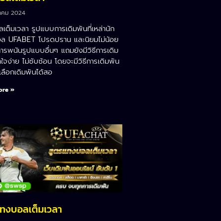
าคม 2024
ต็มเวลา รูปแบบการเดิมพันที่เหล่านัก
ล UFABET โปรดปราน และนิยมไม่น้อย
ารพนันรูปแบบอื่นๆ แถมยังมีวิธีการเดิม
ข้าใจง่าย ไม่ซับซ้อน โดยจะมีวิธีการเดิมพัน
่นเลือกเดิมพันได้สอ
ore »
แทงบอลเต็มเวลา