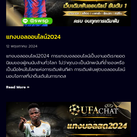
แทงบอลออนไลน์2024
12 พฤษภาคม 2024
แทงบอลออนไลน์2024 การแทงบอลออนไลน์เป็นงานอดิเรกยอด
นิยมของผู้คนนับล้านทั่วโลก ไม่ว่าคุณจะเป็นนักพนันที่ช่ำชองหรือ
เป็นมือใหม่ในโลกแห่งการเดิมพันกีฬา การเดิมพันฟุตบอลออนไลน์
มอบโอกาสที่น่าตื่นเต้นในการทดส
Read More »