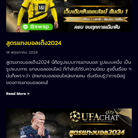
สูตรแทงบอลเต็ง2024
14 พฤษภาคม 2024
สูตรแทงบอลเต็ง2024 นี่คือรูปแบบการแทงบอล รูปแบบหนึ่ง เป็น
รูปแบบการ แทงบอลออนไลน์ ที่กำลังได้รับความนิยม สูงขึ้นเรื่อย ๆ
นั่นก็เพราะว่า นักแทงบอลออนไลน์หลายคน เริ่มเรียนรู้ว่าการมีอยู่
ของการแทงบอลออนไ
Read More »