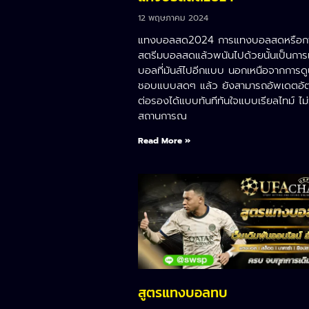
12 พฤษภาคม 2024
แทงบอลสด2024 การแทงบอลสดหรือกา
สตรีมบอลสดแล้วพนันไปด้วยนั้นเป็นกา
บอลที่มันส์ไปอีกแบบ นอกเหนือจากการดูนั
ชอบแบบสดๆ แล้ว ยังสามารถอัพเดตอั
ต่อรองได้แบบทันทีทันใจแบบเรียลไทม์ ไม่
สถานการณ
Read More »
สูตรแทงบอลทบ