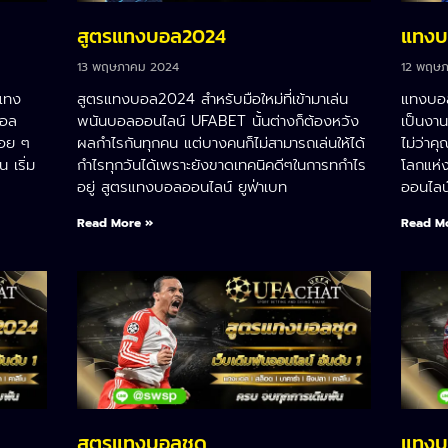
สูตรแทงบอล2024
แทงบ
13 พฤษภาคม 2024
12 พฤษ
แทง
สูตรแทงบอล2024 สำหรับมือใหม่ที่เข้ามาเล่น
แทงบอ
บอล
พนันบอลออนไลน์ UFABET นั้นต่างก็ต้องหวัง
เป็นงา
่อย ๆ
ผลกำไรกันทุกคน แต่บางคนก็ไม่สามารถเล่นให้ได้
ไม่ว่าค
 เริ่ม
กำไรทุกวันได้เพราะยังขาดเทคนิคดีๆในการทกำไร
โลกแห่
อยู่ สูตรแทงบอลออนไลน์ ยูฟ่าเบท
ออนไลน์
Read More »
Read M
สูตรแทงบอลชุด
แทงบ