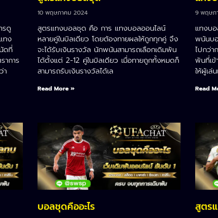
10 พฤษภาคม 2024
9 พฤษภ
รดู
สูตรแทงบอลชุด คือ การ แทงบอลออนไลน์
แทงบอลเ
รแทง
หลายคู่ในบิลเดียว โดยต้องทายผลให้ถูกทุกคู่ จึง
พนันบอ
ดที่
จะได้รับเงินรางวัล นักพนันสามารถเลือกเดิมพัน
ไปกว่าก
ตราการ
ได้ตั้งแต่ 2-12 คู่ในบิลเดียว เมื่อทายถูกทั้งหมดก็
พันที่เ
ว่า
สามารถรับเงินรางวัลได้เล
ให้ผู้เล
Read More »
Read M
บอลชุดคืออะไร
สูตร