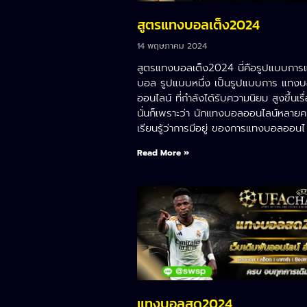
สูตรแทงบอลเต็ง2024
14 พฤษภาคม 2024
สูตรแทงบอลเต็ง2024 นี่คือรูปแบบการ
บอล รูปแบบหนึ่ง เป็นรูปแบบการ แทง
ออนไลน์ ที่กำลังได้รับความนิยม สูงขึ้นเรื
นั่นก็เพราะว่า นักแทงบอลออนไลน์หลายคน
เรียนรู้ว่าการมีอยู่ ของการแทงบอลออนไ
Read More »
แทงบอลสด2024