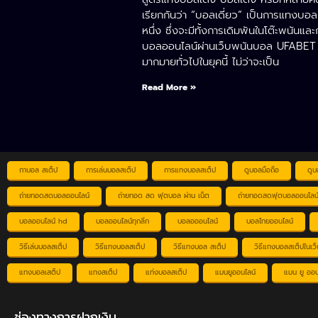
เรียกกันว่า “บอลเดี่ยว” เป็นการแทงบอ
หนึ่ง ซึ่งจะมีทั้งการเดิมพันในโต๊ะพนันแ
บอลออนไลน์ผ่านเว็บพนันบอล UFABET ที
มากมายทั่วไปในยุคนี้ ไม่ว่าจะเป็น
Read More »
กาบอล สเต็ป
การเล่นบอลสเต็ป
การแทงบอลสเต็ป
ดูบอลมือถือ
ดูบ
ถ่ายทอดสดบอลออนไลน์
ถ่ายทอด สด ฟุตบอล ผ่าน เน็ต
ถ่ายทอดสดฟุตบอลออนไลน
บอลออนไลน์ hd
บอลออนไลน์ทุกลีก
บอลอออนไลน์
บอลไทยออนไลน์
วิธีเล่นบอลสเต็ป
วิธีแทงบอลสเต็ป
วิธีแทงบอล สเต็ป
วิธีแทงบอลสเต็ปในเว็
แทงบอลเสต็ป
แทงสเต็ป
แท่งบอลสเต็ป
แมนยูออนไลน์
แมน ยู ออน
ช่องทางการฝากเงิน