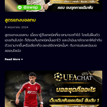
สูตรแทงบอลทบ
8 พฤษภาคม 2024
สูตรแทงบอลทบ เมื่อเรารู้ถึงเทคนิคที่เราสามารถทำได้ โดยไม่ฝืนตัว
เองเกินไปนัก ก็ต้องเก็บเทคนิคนั้นเอาไว้ และนำมันมาขัดเกลาให้เข้ากับ
ตัวเรามากขึ้นหรือเลือกที่จะลองใช้เทคนิคนั้นๆ กับการเล่นพนันบอ
ลออนไลน์จ
Read More »