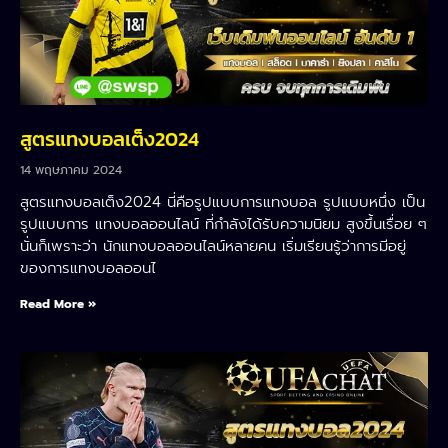
สูตรแทงบอลเต็ง2024
14 พฤษภาคม 2024
สูตรแทงบอลเต็ง2024 นี่คือรูปแบบการแทงบอล รูปแบบหนึ่ง เป็น
รูปแบบการ แทงบอลออนไลน์ ที่กำลังได้รับความนิยม สูงขึ้นเรื่อย ๆ
นั่นก็เพราะว่า นักแทงบอลออนไลน์หลายคน เริ่มเรียนรู้ว่าการมีอยู่
ของการแทงบอลออนไ
Read More »