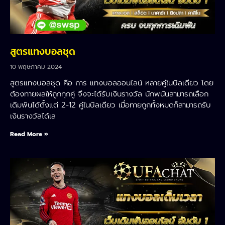
สูตรแทงบอลชุด
10 พฤษภาคม 2024
สูตรแทงบอลชุด คือ การ แทงบอลออนไลน์ หลายคู่ในบิลเดียว โดย
ต้องทายผลให้ถูกทุกคู่ จึงจะได้รับเงินรางวัล นักพนันสามารถเลือก
เดิมพันได้ตั้งแต่ 2-12 คู่ในบิลเดียว เมื่อทายถูกทั้งหมดก็สามารถรับ
เงินรางวัลได้เล
Read More »