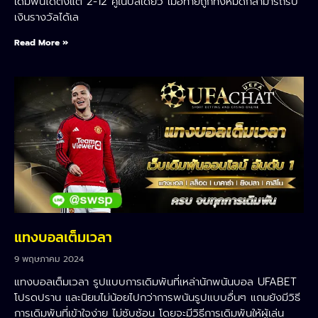
เดิมพันได้ตั้งแต่ 2-12 คู่ในบิลเดียว เมื่อทายถูกทั้งหมดก็สามารถรับ
เงินรางวัลได้เล
Read More »
แทงบอลเต็มเวลา
9 พฤษภาคม 2024
แทงบอลเต็มเวลา รูปแบบการเดิมพันที่เหล่านักพนันบอล UFABET
โปรดปราน และนิยมไม่น้อยไปกว่าการพนันรูปแบบอื่นๆ แถมยังมีวิธี
การเดิมพันที่เข้าใจง่าย ไม่ซับซ้อน โดยจะมีวิธีการเดิมพันให้ผู้เล่น