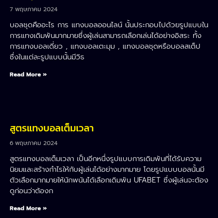
7 พฤษภาคม 2024
บอลชุดคืออะไร การ แทงบอลออนไลน์ นั้นประกอบไปด้วยรูปแบบใน
การแทงเดิมพันมากมายซึ่งผู้เล่นสามารถเลือกเล่นได้อย่างอิสระ ทั้ง
การแทงบอลเดี่ยว , แทงบอลเตะมุม , แทงบอลชุดหรือบอลสเต็ป
ซึ่งในแต่ละรูปแบบนั้นมีวิธ
Read More »
สูตรแทงบอลเต็มเวลา
6 พฤษภาคม 2024
สูตรแทงบอลเต็มเวลา เป็นอีกหนึ่งรูปแบบการเดิมพันที่ได้รับความ
นิยมและสร้างกำไรให้กับผู้เล่นได้อย่างมากมาย โดยรูปแบบบอลนั้นมี
ตัวเลือกมากมายให้นักพนันได้เลือกเดิมพัน UFABET ซึ่งผู้เล่นจะต้อง
ดูก่อนว่าต้องก
Read More »