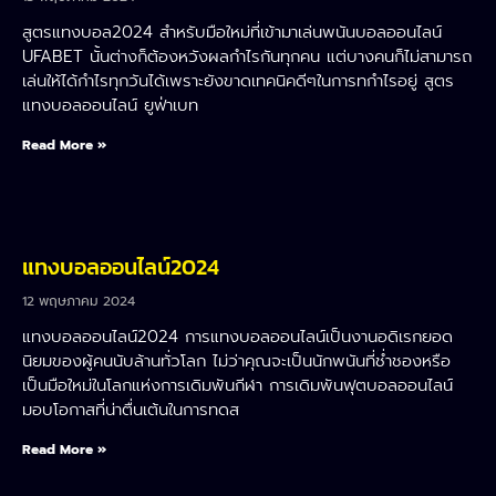
สูตรแทงบอล2024 สำหรับมือใหม่ที่เข้ามาเล่นพนันบอลออนไลน์
UFABET นั้นต่างก็ต้องหวังผลกำไรกันทุกคน แต่บางคนก็ไม่สามารถ
เล่นให้ได้กำไรทุกวันได้เพราะยังขาดเทคนิคดีๆในการทกำไรอยู่ สูตร
แทงบอลออนไลน์ ยูฟ่าเบท
Read More »
แทงบอลออนไลน์2024
12 พฤษภาคม 2024
แทงบอลออนไลน์2024 การแทงบอลออนไลน์เป็นงานอดิเรกยอด
นิยมของผู้คนนับล้านทั่วโลก ไม่ว่าคุณจะเป็นนักพนันที่ช่ำชองหรือ
เป็นมือใหม่ในโลกแห่งการเดิมพันกีฬา การเดิมพันฟุตบอลออนไลน์
มอบโอกาสที่น่าตื่นเต้นในการทดส
Read More »