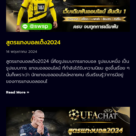
สูตรแทงบอลเต็ง2024
14 พฤษภาคม 2024
สูตรแทงบอลเต็ง2024 นี่คือรูปแบบการแทงบอล รูปแบบหนึ่ง เป็น
รูปแบบการ แทงบอลออนไลน์ ที่กำลังได้รับความนิยม สูงขึ้นเรื่อย ๆ
นั่นก็เพราะว่า นักแทงบอลออนไลน์หลายคน เริ่มเรียนรู้ว่าการมีอยู่
ของการแทงบอลออนไ
Read More »