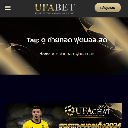
เข้าสู่ระบบ
Tag: ดู ถ่ายทอด ฟุตบอล สด
Home
»
ดู ถ่ายทอด ฟุตบอล สด