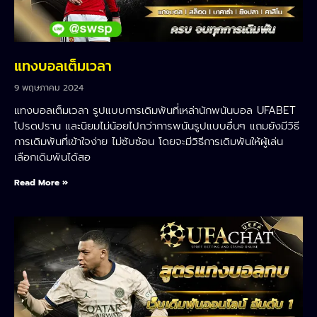
แทงบอลเต็มเวลา
9 พฤษภาคม 2024
แทงบอลเต็มเวลา รูปแบบการเดิมพันที่เหล่านักพนันบอล UFABET
โปรดปราน และนิยมไม่น้อยไปกว่าการพนันรูปแบบอื่นๆ แถมยังมีวิธี
การเดิมพันที่เข้าใจง่าย ไม่ซับซ้อน โดยจะมีวิธีการเดิมพันให้ผู้เล่น
เลือกเดิมพันได้สอ
Read More »