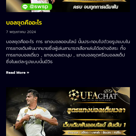
บอลชุดคืออะไร
7 พฤษภาคม 2024
บอลชุดคืออะไร การ แทงบอลออนไลน์ นั้นประกอบไปด้วยรูปแบบใน
การแทงเดิมพันมากมายซึ่งผู้เล่นสามารถเลือกเล่นได้อย่างอิสระ ทั้ง
การแทงบอลเดี่ยว , แทงบอลเตะมุม , แทงบอลชุดหรือบอลสเต็ป
ซึ่งในแต่ละรูปแบบนั้นมีวิธ
Read More »