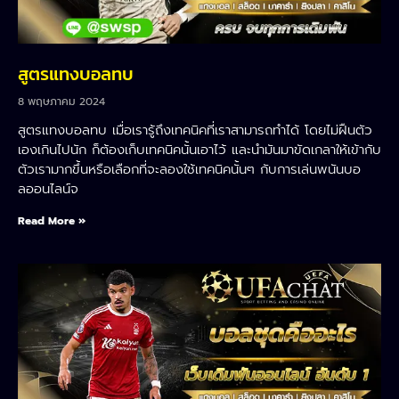
สูตรแทงบอลทบ
8 พฤษภาคม 2024
สูตรแทงบอลทบ เมื่อเรารู้ถึงเทคนิคที่เราสามารถทำได้ โดยไม่ฝืนตัว
เองเกินไปนัก ก็ต้องเก็บเทคนิคนั้นเอาไว้ และนำมันมาขัดเกลาให้เข้ากับ
ตัวเรามากขึ้นหรือเลือกที่จะลองใช้เทคนิคนั้นๆ กับการเล่นพนันบอ
ลออนไลน์จ
Read More »