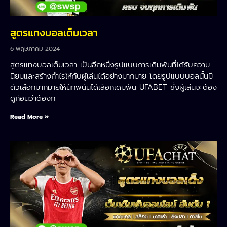
สูตรแทงบอลเต็มเวลา
6 พฤษภาคม 2024
สูตรแทงบอลเต็มเวลา เป็นอีกหนึ่งรูปแบบการเดิมพันที่ได้รับความ
นิยมและสร้างกำไรให้กับผู้เล่นได้อย่างมากมาย โดยรูปแบบบอลนั้นมี
ตัวเลือกมากมายให้นักพนันได้เลือกเดิมพัน UFABET ซึ่งผู้เล่นจะต้อง
ดูก่อนว่าต้องก
Read More »