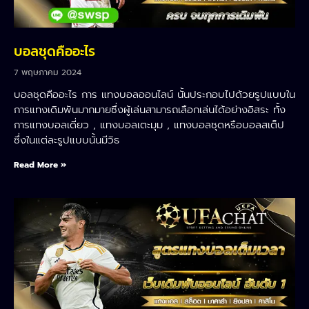
บอลชุดคืออะไร
7 พฤษภาคม 2024
บอลชุดคืออะไร การ แทงบอลออนไลน์ นั้นประกอบไปด้วยรูปแบบใน
การแทงเดิมพันมากมายซึ่งผู้เล่นสามารถเลือกเล่นได้อย่างอิสระ ทั้ง
การแทงบอลเดี่ยว , แทงบอลเตะมุม , แทงบอลชุดหรือบอลสเต็ป
ซึ่งในแต่ละรูปแบบนั้นมีวิธ
Read More »