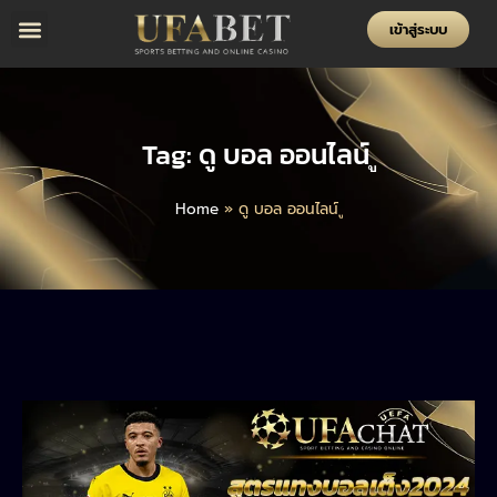
เข้าสู่ระบบ
Tag: ดู บอล ออนไลน์ ู
Home
»
ดู บอล ออนไลน์ ู