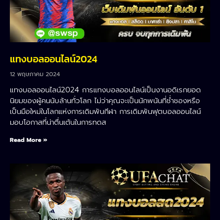
แทงบอลออนไลน์2024
12 พฤษภาคม 2024
แทงบอลออนไลน์2024 การแทงบอลออนไลน์เป็นงานอดิเรกยอด
นิยมของผู้คนนับล้านทั่วโลก ไม่ว่าคุณจะเป็นนักพนันที่ช่ำชองหรือ
เป็นมือใหม่ในโลกแห่งการเดิมพันกีฬา การเดิมพันฟุตบอลออนไลน์
มอบโอกาสที่น่าตื่นเต้นในการทดส
Read More »