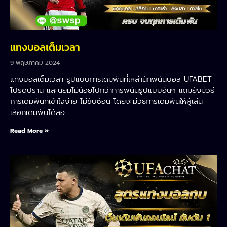
แทงบอลเต็มเวลา
9 พฤษภาคม 2024
แทงบอลเต็มเวลา รูปแบบการเดิมพันที่เหล่านักพนันบอล UFABET
โปรดปราน และนิยมไม่น้อยไปกว่าการพนันรูปแบบอื่นๆ แถมยังมีวิธี
การเดิมพันที่เข้าใจง่าย ไม่ซับซ้อน โดยจะมีวิธีการเดิมพันให้ผู้เล่น
เลือกเดิมพันได้สอ
Read More »