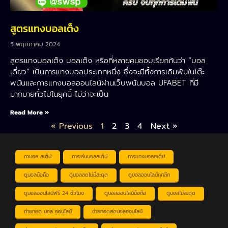
สูตรแทงบอลเต็ง
5 พฤษภาคม 2024
สูตรแทงบอลเต็ง บอลเต็ง หรือที่หลายคนชอบเรียกกันว่า “บอล
เดี่ยว” เป็นการแทงบอลประเภทหนึ่ง ซึ่งจะมีทั้งการเดิมพันในโต๊ะ
พนันและการแทงบอลออนไลน์ผ่านเว็บพนันบอล UFABET ที่มี
มากมายทั่วไปในยุคนี้ ไม่ว่าจะเป็น
Read More »
« Previous
1
2
3
4
Next »
กาบอล สเต็ป
การเล่นบอลสเต็ป
การแทงบอลสเต็ป
ดูบอลมือถือ
ดูบอลสดไม่มีสะดุด
ดูบอลออนไลน์ทุกลีก
ดูบอลออนไลน์ฟรี 24 ชั่วโมง
ดูบอลออนไลน์มือถือ
ดูบอลไม่สะดุด
ถ่ายทอด บอล ออนไลน์
ถ่ายทอดสดบอลออนไลน์