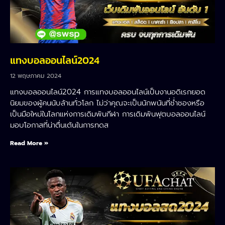
แทงบอลออนไลน์2024
12 พฤษภาคม 2024
แทงบอลออนไลน์2024 การแทงบอลออนไลน์เป็นงานอดิเรกยอด
นิยมของผู้คนนับล้านทั่วโลก ไม่ว่าคุณจะเป็นนักพนันที่ช่ำชองหรือ
เป็นมือใหม่ในโลกแห่งการเดิมพันกีฬา การเดิมพันฟุตบอลออนไลน์
มอบโอกาสที่น่าตื่นเต้นในการทดส
Read More »