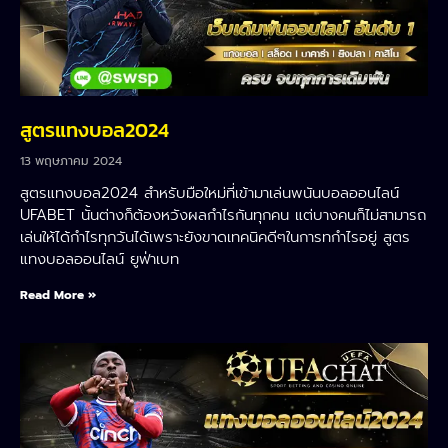
สูตรแทงบอล2024
13 พฤษภาคม 2024
สูตรแทงบอล2024 สำหรับมือใหม่ที่เข้ามาเล่นพนันบอลออนไลน์
UFABET นั้นต่างก็ต้องหวังผลกำไรกันทุกคน แต่บางคนก็ไม่สามารถ
เล่นให้ได้กำไรทุกวันได้เพราะยังขาดเทคนิคดีๆในการทกำไรอยู่ สูตร
แทงบอลออนไลน์ ยูฟ่าเบท
Read More »