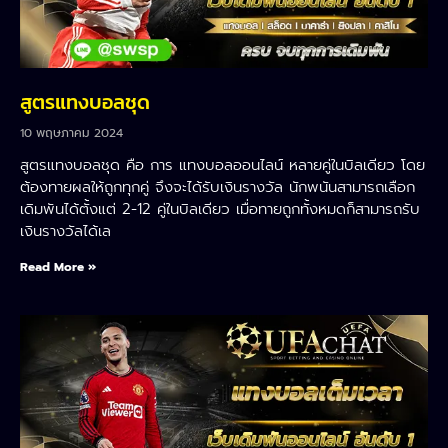
สูตรแทงบอลชุด
10 พฤษภาคม 2024
สูตรแทงบอลชุด คือ การ แทงบอลออนไลน์ หลายคู่ในบิลเดียว โดย
ต้องทายผลให้ถูกทุกคู่ จึงจะได้รับเงินรางวัล นักพนันสามารถเลือก
เดิมพันได้ตั้งแต่ 2-12 คู่ในบิลเดียว เมื่อทายถูกทั้งหมดก็สามารถรับ
เงินรางวัลได้เล
Read More »