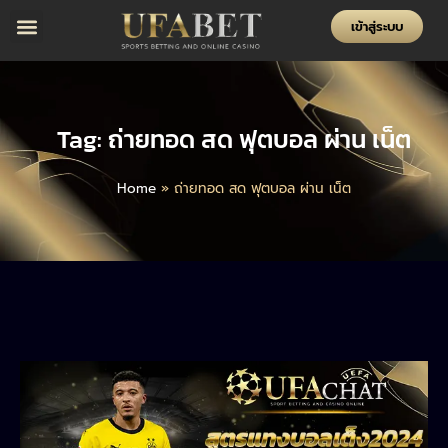
เข้าสู่ระบบ
Tag: ถ่ายทอด สด ฟุตบอล ผ่าน เน็ต
Home
»
ถ่ายทอด สด ฟุตบอล ผ่าน เน็ต