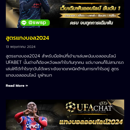
สูตรแทงบอล2024
13 พฤษภาคม 2024
สูตรแทงบอล2024 สำหรับมือใหม่ที่เข้ามาเล่นพนันบอลออนไลน์
UFABET นั้นต่างก็ต้องหวังผลกำไรกันทุกคน แต่บางคนก็ไม่สามารถ
เล่นให้ได้กำไรทุกวันได้เพราะยังขาดเทคนิคดีๆในการทกำไรอยู่ สูตร
แทงบอลออนไลน์ ยูฟ่าเบท
Read More »