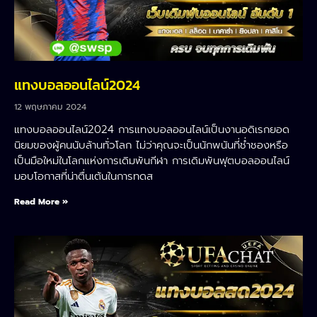
แทงบอลออนไลน์2024
12 พฤษภาคม 2024
แทงบอลออนไลน์2024 การแทงบอลออนไลน์เป็นงานอดิเรกยอด
นิยมของผู้คนนับล้านทั่วโลก ไม่ว่าคุณจะเป็นนักพนันที่ช่ำชองหรือ
เป็นมือใหม่ในโลกแห่งการเดิมพันกีฬา การเดิมพันฟุตบอลออนไลน์
มอบโอกาสที่น่าตื่นเต้นในการทดส
Read More »