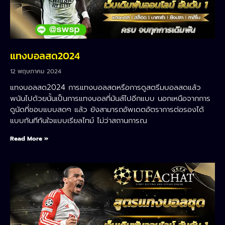
แทงบอลสด2024
12 พฤษภาคม 2024
แทงบอลสด2024 การแทงบอลสดหรือการดูสตรีมบอลสดแล้ว
พนันไปด้วยนั้นเป็นการแทงบอลที่มันส์ไปอีกแบบ นอกเหนือจากการ
ดูนัดที่ชอบแบบสดๆ แล้ว ยังสามารถอัพเดตอัตราการต่อรองได้
แบบทันทีทันใจแบบเรียลไทม์ ไม่ว่าสถานการณ
Read More »