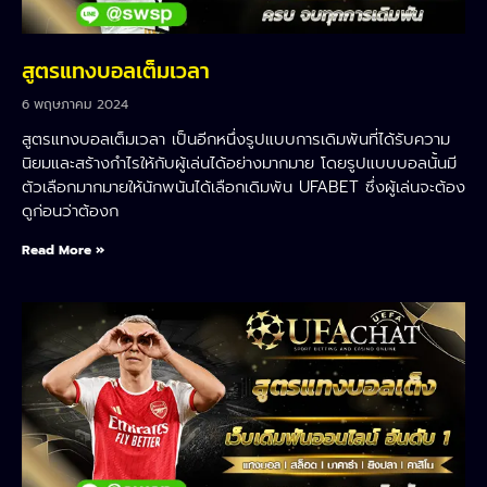
สูตรแทงบอลเต็มเวลา
6 พฤษภาคม 2024
สูตรแทงบอลเต็มเวลา เป็นอีกหนึ่งรูปแบบการเดิมพันที่ได้รับความ
นิยมและสร้างกำไรให้กับผู้เล่นได้อย่างมากมาย โดยรูปแบบบอลนั้นมี
ตัวเลือกมากมายให้นักพนันได้เลือกเดิมพัน UFABET ซึ่งผู้เล่นจะต้อง
ดูก่อนว่าต้องก
Read More »