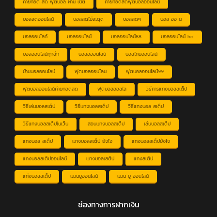
ถ่ายทอด สด ฟุตบอล ผ่าน เน็ต
ถ่ายทอดสดฟุตบอลออนไลน์
บอลสดออนไลน์
บอลสดไม่สะดุด
บอลสดๆ
บอล ออ น
บอลออนไลท์
บอลออนไลน์
บอลออนไลน์88
บอลออนไลน์ hd
บอลออนไลน์ทุกลีก
บอลอออนไลน์
บอลไทยออนไลน์
บ้านบอลออนไลน์
ฟุตบอลออนไลน
ฟุตบอลออนไลน์99
ฟุตบอลออนไลน์ถ่ายทอดสด
ฟุตบอลออลไล
วิธีการแทงบอลสเต็ป
วิธีเล่นบอลสเต็ป
วิธีแทงบอลสเต็ป
วิธีแทงบอล สเต็ป
วิธีแทงบอลสเต็ปในเว็บ
สอนแทงบอลสเต็ป
เล่นบอลสเต็ป
แทงบอล สเต็ป
แทงบอลสเต็ป ยังไง
แทงบอลสเต็ปยังไง
แทงบอลสเต็ปออนไลน์
แทงบอลเสต็ป
แทงสเต็ป
แท่งบอลสเต็ป
แมนยูออนไลน์
แมน ยู ออนไลน์
ช่องทางการฝากเงิน