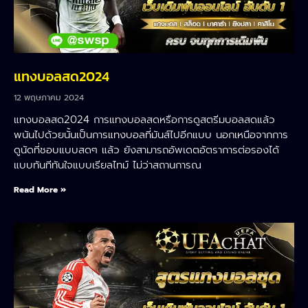
แทงบอลสด2024
12 พฤษภาคม 2024
แทงบอลสด2024 การแทงบอลสดหรือการดูสตรีมบอลสดแล้ว
พนันไปด้วยนั้นเป็นการแทงบอลที่มันส์ไปอีกแบบ นอกเหนือจากการ
ดูนัดที่ชอบแบบสดๆ แล้ว ยังสามารถอัพเดตอัตราการต่อรองได้
แบบทันทีทันใจแบบเรียลไทม์ ไม่ว่าสถานการณ
Read More »