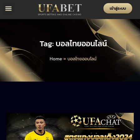
เข้าสู่ระบบ
Tag: บอลไทยออนไลน์
Home
»
บอลไทยออนไลน์