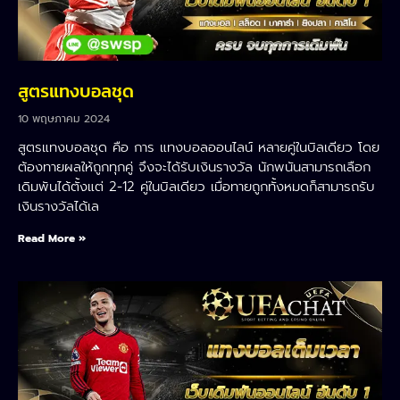
สูตรแทงบอลชุด
10 พฤษภาคม 2024
สูตรแทงบอลชุด คือ การ แทงบอลออนไลน์ หลายคู่ในบิลเดียว โดย
ต้องทายผลให้ถูกทุกคู่ จึงจะได้รับเงินรางวัล นักพนันสามารถเลือก
เดิมพันได้ตั้งแต่ 2-12 คู่ในบิลเดียว เมื่อทายถูกทั้งหมดก็สามารถรับ
เงินรางวัลได้เล
Read More »