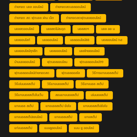
ถ่ายทอด บอล ออนไลน์
ถ่ายทอดสดบอลออนไลน์
ถ่ายทอด สด ฟุตบอล ผ่าน เน็ต
ถ่ายทอดสดฟุตบอลออนไลน์
บอลสดออนไลน์
บอลสดไม่สะดุด
บอลสดๆ
บอล ออ น
บอลออนไลท์
บอลออนไลน์
บอลออนไลน์88
บอลออนไลน์ hd
บอลออนไลน์ทุกลีก
บอลอออนไลน์
บอลไทยออนไลน์
บ้านบอลออนไลน์
ฟุตบอลออนไลน
ฟุตบอลออนไลน์99
ฟุตบอลออนไลน์ถ่ายทอดสด
ฟุตบอลออลไล
วิธีการแทงบอลสเต็ป
วิธีเล่นบอลสเต็ป
วิธีแทงบอลสเต็ป
วิธีแทงบอล สเต็ป
วิธีแทงบอลสเต็ปในเว็บ
สอนแทงบอลสเต็ป
เล่นบอลสเต็ป
แทงบอล สเต็ป
แทงบอลสเต็ป ยังไง
แทงบอลสเต็ปยังไง
แทงบอลสเต็ปออนไลน์
แทงบอลเสต็ป
แทงสเต็ป
แท่งบอลสเต็ป
แมนยูออนไลน์
แมน ยู ออนไลน์