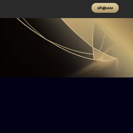
เข้าสู่ระบบ