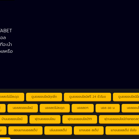
UFABET
บอล
อทีจะนำ
ผลหรือ
อลสดไม่มีสะดุด
ดูบอลออนไลน์ทุกลีก
ดูบอลออนไลน์ฟรี 24 ชั่วโมง
ดูบอลออนไลน์มื
์
บอลสดออนไลน์
บอลสดไม่สะดุด
บอลสดๆ
บอล ออ น
บอลออนไ
บ้านบอลออนไลน์
ฟุตบอลออนไลน
ฟุตบอลออนไลน์99
ฟุตบอลออนไลน์ถ่ายทอดส
บ
สอนแทงบอลสเต็ป
เล่นบอลสเต็ป
แทงบอล สเต็ป
แทงบอลสเต็ป ยังไง