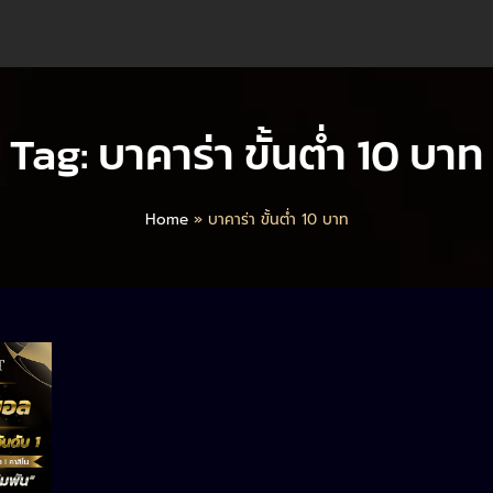
Tag: บาคาร่า ขั้นต่ำ 10 บาท
Home
»
บาคาร่า ขั้นต่ำ 10 บาท