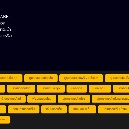
UFABET
บอล
อทีจะนำ
ผลหรือ
อลสดไม่มีสะดุด
ดูบอลออนไลน์ทุกลีก
ดูบอลออนไลน์ฟรี 24 ชั่วโมง
ดูบอลออนไลน์มื
์
บอลสดออนไลน์
บอลสดไม่สะดุด
บอลสดๆ
บอล ออ น
บอลออนไ
บ้านบอลออนไลน์
ฟุตบอลออนไลน
ฟุตบอลออนไลน์99
ฟุตบอลออนไลน์ถ่ายทอดส
บ
สอนแทงบอลสเต็ป
เล่นบอลสเต็ป
แทงบอล สเต็ป
แทงบอลสเต็ป ยังไง
ไลน์