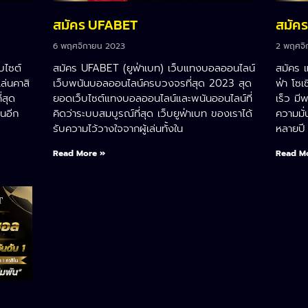
สมัคร UFABET
สมัค
6 พฤศจิกายน 2023
2 พฤศจิ
บไซต์
สมัคร UFABET (ยูฟ่าเบท) เว็บแทงบอลออนไลน์
สมัคร
ล่นคาสิ
เว็บพนันบอลออนไลน์ครบวงจรที่สุด 2023​ สุด
ฟ่า โซเ
่สุด
ยอดเว็บไซต์แทงบอลออนไลน์และพนันออนไลน์ที่
เร็ว ม
่นอีก
คิดว่าระบบสมบูรณ์ที่สุด เว็บยูฟ่าเบท ของเราได้
ความมั
รับความไว้วางใจจากผู้เล่นทั้งใน
หลายปี
Read More »
Read M