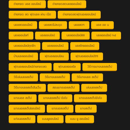
ถ่ายทอด บอล ออนไลน์
ถ่ายทอดสดบอลออนไลน์
ถ่ายทอด สด ฟุตบอล ผ่าน เน็ต
ถ่ายทอดสดฟุตบอลออนไลน์
บอลสดออนไลน์
บอลสดไม่สะดุด
บอลสดๆ
บอล ออ น
บอลออนไลท์
บอลออนไลน์
บอลออนไลน์88
บอลออนไลน์ hd
บอลออนไลน์ทุกลีก
บอลอออนไลน์
บอลไทยออนไลน์
บ้านบอลออนไลน์
ฟุตบอลออนไลน
ฟุตบอลออนไลน์99
ฟุตบอลออนไลน์ถ่ายทอดสด
ฟุตบอลออลไล
วิธีการแทงบอลสเต็ป
วิธีเล่นบอลสเต็ป
วิธีแทงบอลสเต็ป
วิธีแทงบอล สเต็ป
วิธีแทงบอลสเต็ปในเว็บ
สอนแทงบอลสเต็ป
เล่นบอลสเต็ป
แทงบอล สเต็ป
แทงบอลสเต็ป ยังไง
แทงบอลสเต็ปยังไง
แทงบอลสเต็ปออนไลน์
แทงบอลเสต็ป
แทงสเต็ป
แท่งบอลสเต็ป
แมนยูออนไลน์
แมน ยู ออนไลน์