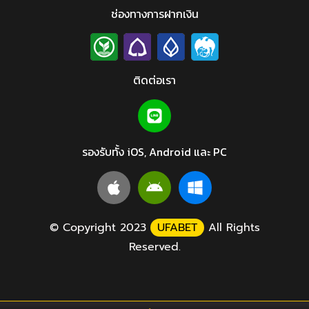
ช่องทางการฝากเงิน
ติดต่อเรา
รองรับทั้ง iOS, Android และ PC
© Copyright 2023
UFABET
All Rights
Reserved.