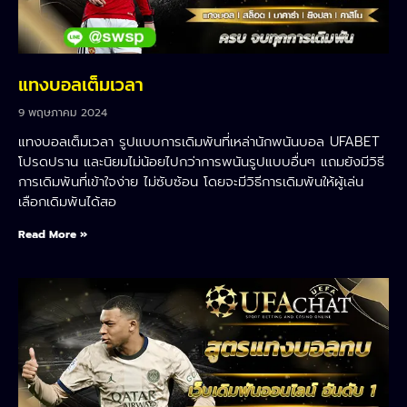
แทงบอลเต็มเวลา
9 พฤษภาคม 2024
แทงบอลเต็มเวลา รูปแบบการเดิมพันที่เหล่านักพนันบอล UFABET
โปรดปราน และนิยมไม่น้อยไปกว่าการพนันรูปแบบอื่นๆ แถมยังมีวิธี
การเดิมพันที่เข้าใจง่าย ไม่ซับซ้อน โดยจะมีวิธีการเดิมพันให้ผู้เล่น
เลือกเดิมพันได้สอ
Read More »