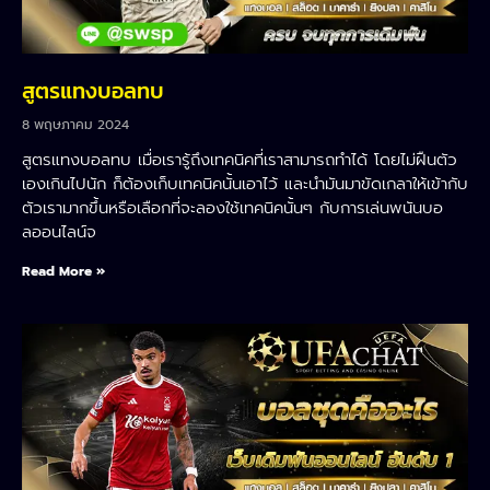
สูตรแทงบอลทบ
8 พฤษภาคม 2024
สูตรแทงบอลทบ เมื่อเรารู้ถึงเทคนิคที่เราสามารถทำได้ โดยไม่ฝืนตัว
เองเกินไปนัก ก็ต้องเก็บเทคนิคนั้นเอาไว้ และนำมันมาขัดเกลาให้เข้ากับ
ตัวเรามากขึ้นหรือเลือกที่จะลองใช้เทคนิคนั้นๆ กับการเล่นพนันบอ
ลออนไลน์จ
Read More »