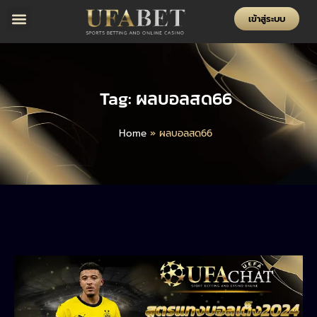
เข้าสู่ระบบ
Tag: ผลบอลสด66
Home
»
ผลบอลสด66