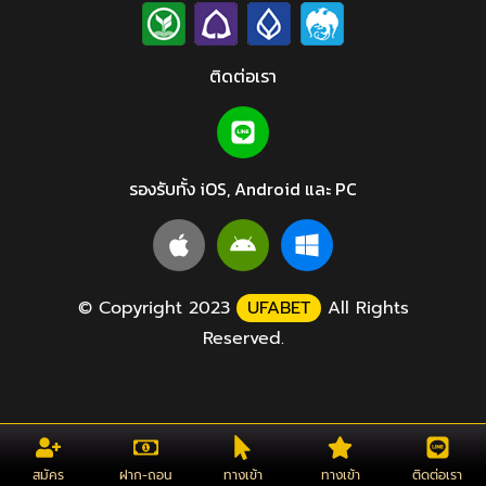
ติดต่อเรา
รองรับทั้ง iOS, Android และ PC
© Copyright 2023
UFABET
All Rights
Reserved.
สมัคร
ฝาก-ถอน
ทางเข้า
ทางเข้า
ติดต่อเรา