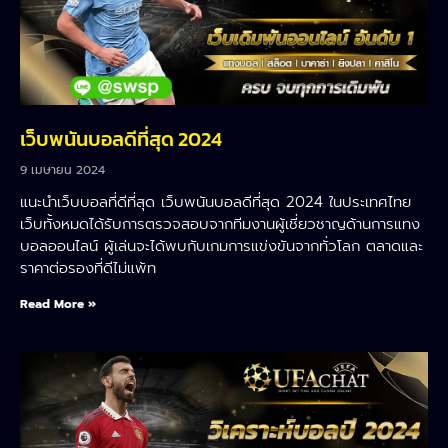
เว็บพนันบอลดีที่สุด 2024
9 เมษายน 2024
แนะนำเว็บบอลที่ดีที่สุด เว็บพนันบอลดีที่สุด 2024 ในประเทศไทย
เว็บทั้งหมดได้รับการตรวจสอบจากทีมงานผู้เชี่ยวชาญด้านการแทง
บอลออนไลน์ ผู้เล่นจะได้พบกับเกมการแข่งขันจากทั่วโลก ตลาดและ
ราคาต่อรองที่ดีไม่แพ้ท
Read More »