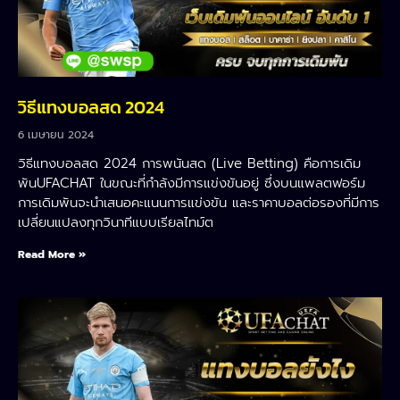
วิธีแทงบอลสด 2024
6 เมษายน 2024
วิธีแทงบอลสด 2024 การพนันสด (Live Betting) คือการเดิม
พันUFACHAT ในขณะที่กำลังมีการแข่งขันอยู่ ซึ่งบนแพลตฟอร์ม
การเดิมพันจะนำเสนอคะแนนการแข่งขัน และราคาบอลต่อรองที่มีการ
เปลี่ยนแปลงทุกวินาทีแบบเรียลไทม์ต
Read More »