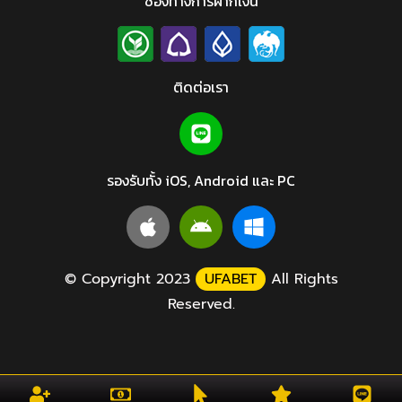
ช่องทางการฝากเงิน
ติดต่อเรา
รองรับทั้ง iOS, Android และ PC
© Copyright 2023
UFABET
All Rights
Reserved.