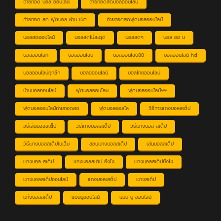
ถ่ายทอด บอล ออนไลน์
ถ่ายทอดสดบอลออนไลน์
ถ่ายทอด สด ฟุตบอล ผ่าน เน็ต
ถ่ายทอดสดฟุตบอลออนไลน์
บอลสดออนไลน์
บอลสดไม่สะดุด
บอลสดๆ
บอล ออ น
บอลออนไลท์
บอลออนไลน์
บอลออนไลน์88
บอลออนไลน์ hd
บอลออนไลน์ทุกลีก
บอลอออนไลน์
บอลไทยออนไลน์
บ้านบอลออนไลน์
ฟุตบอลออนไลน
ฟุตบอลออนไลน์99
ฟุตบอลออนไลน์ถ่ายทอดสด
ฟุตบอลออลไล
วิธีการแทงบอลสเต็ป
วิธีเล่นบอลสเต็ป
วิธีแทงบอลสเต็ป
วิธีแทงบอล สเต็ป
วิธีแทงบอลสเต็ปในเว็บ
สอนแทงบอลสเต็ป
เล่นบอลสเต็ป
แทงบอล สเต็ป
แทงบอลสเต็ป ยังไง
แทงบอลสเต็ปยังไง
แทงบอลสเต็ปออนไลน์
แทงบอลเสต็ป
แทงสเต็ป
แท่งบอลสเต็ป
แมนยูออนไลน์
แมน ยู ออนไลน์