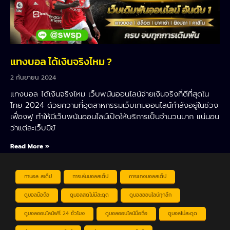
แทงบอล ได้เงินจริงไหม ?
2 กันยายน 2024
แทงบอล ได้เงินจริงไหม เว็บพนันออนไลน์จ่ายเงินจริงที่ดีที่สุดใน
ไทย 2024 ด้วยความที่อุตสาหกรรมเว็บเกมออนไลน์กำลังอยู่ในช่วง
เฟื่องฟู ทำให้มีเว็บพนันออนไลน์เปิดให้บริการเป็นจำนวนมาก แน่นอน
ว่าแต่ละเว็บมีข้
Read More »
กาบอล สเต็ป
การเล่นบอลสเต็ป
การแทงบอลสเต็ป
ดูบอลมือถือ
ดูบอลสดไม่มีสะดุด
ดูบอลออนไลน์ทุกลีก
ดูบอลออนไลน์ฟรี 24 ชั่วโมง
ดูบอลออนไลน์มือถือ
ดูบอลไม่สะดุด