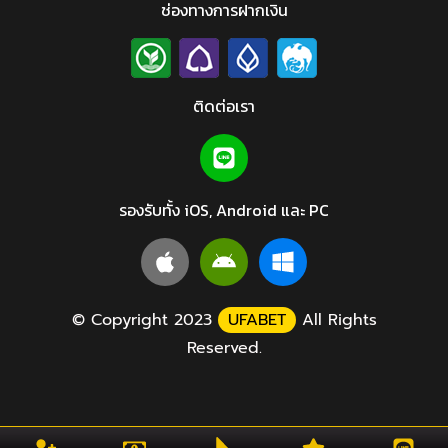
ช่องทางการฝากเงิน
ติดต่อเรา
รองรับทั้ง iOS, Android และ PC
© Copyright 2023
UFABET
All Rights
Reserved.