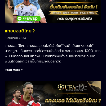
แทงบอลดีไหม ?
3 กันยายน 2024
แทงบอลดีไหม แทงบอลออนไลน์เว็บไซต์ไหนดี เว็บแทงบอลได้
มาตรฐาน เว็บแทงบอลที่มีความน่าเชื่อถือแทงบอลวันละ 1000 แทง
พนันบอลออนไลน์แทงพนันบอลที่ทำเงินกำไร และรายได้ให้กับนัก
พนันได้ตลอดเวลาเป็นการแทงบอลที่ต้อ
Read More »