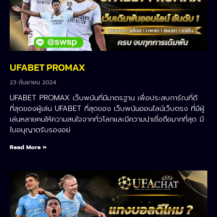
UFABET PROMAX
23 กันยายน 2024
UFABET PROMAX เว็บพนันที่มีมาตรฐาน เพื่อประสบการ์ณที่ดี
ที่สุดของผู้เล่น UFABET ที่สุดของ เว็บพนันออนไลน์เว็บตรง ที่มีผู้
เล่นหลายคนให้ความสนใจจากทั่วโลกและมีความน่าเชื่อถือมากที่สุด มี
ใบอนุญาตรับรองอย่
Read More »