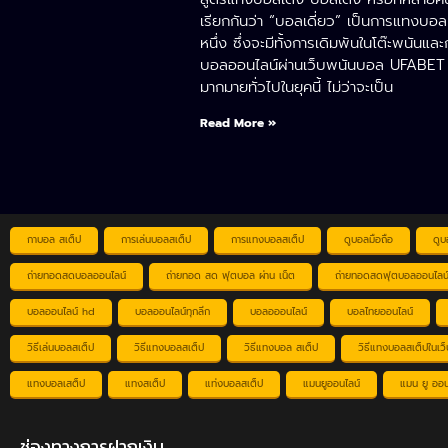
เรียกกันว่า “บอลเดี่ยว” เป็นการแทงบอ
หนึ่ง ซึ่งจะมีทั้งการเดิมพันในโต๊ะพนันแ
บอลออนไลน์ผ่านเว็บพนันบอล UFABET ที
มากมายทั่วไปในยุคนี้ ไม่ว่าจะเป็น
Read More »
กาบอล สเต็ป
การเล่นบอลสเต็ป
การแทงบอลสเต็ป
ดูบอลมือถือ
ดูบ
ถ่ายทอดสดบอลออนไลน์
ถ่ายทอด สด ฟุตบอล ผ่าน เน็ต
ถ่ายทอดสดฟุตบอลออนไลน
บอลออนไลน์ hd
บอลออนไลน์ทุกลีก
บอลอออนไลน์
บอลไทยออนไลน์
วิธีเล่นบอลสเต็ป
วิธีแทงบอลสเต็ป
วิธีแทงบอล สเต็ป
วิธีแทงบอลสเต็ปในเว็
แทงบอลเสต็ป
แทงสเต็ป
แท่งบอลสเต็ป
แมนยูออนไลน์
แมน ยู ออน
ช่องทางการฝากเงิน