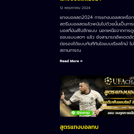
12 พฤษภาคม 2024
แทงบอลสด2024 การแทงบอลสดหรือกา
สตรีมบอลสดแล้วพนันไปด้วยนั้นเป็นกา
บอลที่มันส์ไปอีกแบบ นอกเหนือจากการดูนั
ชอบแบบสดๆ แล้ว ยังสามารถอัพเดตอั
ต่อรองได้แบบทันทีทันใจแบบเรียลไทม์ ไม่
สถานการณ
Read More »
สูตรแทงบอลทบ