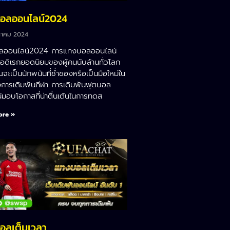
อลออนไลน์2024
ภาคม 2024
ลออนไลน์2024 การแทงบอลออนไลน์
นอดิเรกยอดนิยมของผู้คนนับล้านทั่วโลก
ุณจะเป็นนักพนันที่ช่ำชองหรือเป็นมือใหม่ใน
งการเดิมพันกีฬา การเดิมพันฟุตบอล
มอบโอกาสที่น่าตื่นเต้นในการทดส
ore »
อลเต็มเวลา