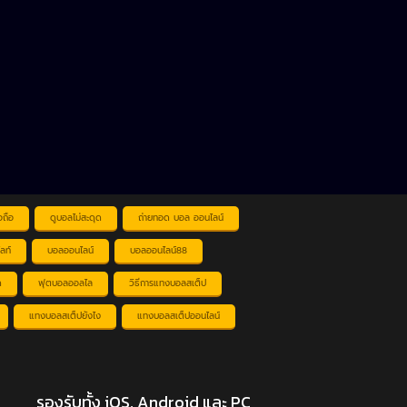
อถือ
ดูบอลไม่สะดุด
ถ่ายทอด บอล ออนไลน์
ลท์
บอลออนไลน์
บอลออนไลน์88
ด
ฟุตบอลออลไล
วิธีการแทงบอลสเต็ป
แทงบอลสเต็ปยังไง
แทงบอลสเต็ปออนไลน์
รองรับทั้ง iOS, Android และ PC