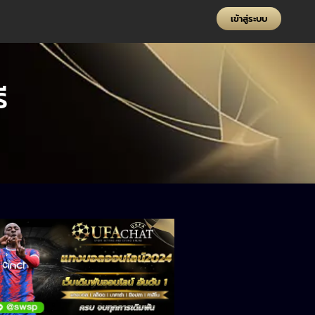
เข้าสู่ระบบ
ี