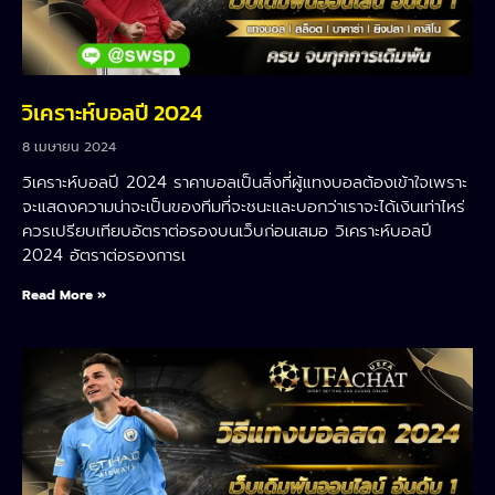
วิเคราะห์บอลปี 2024
8 เมษายน 2024
วิเคราะห์บอลปี 2024 ราคาบอลเป็นสิ่งที่ผู้แทงบอลต้องเข้าใจเพราะ
จะแสดงความน่าจะเป็นของทีมที่จะชนะและบอกว่าเราจะได้เงินเท่าไหร่
ควรเปรียบเทียบอัตราต่อรองบนเว็บก่อนเสมอ วิเคราะห์บอลปี
2024 อัตราต่อรองการเ
Read More »