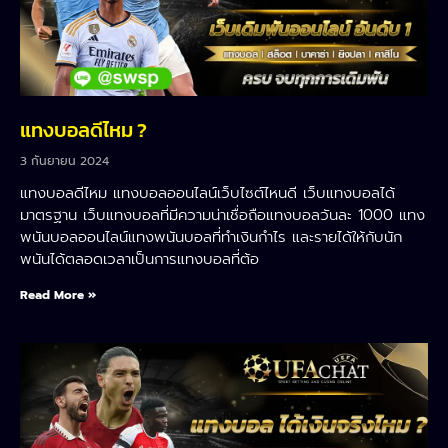
แทงบอลดีไหม ?
3 กันยายน 2024
แทงบอลดีไหม แทงบอลออนไลน์เว็บไซต์ไหนดี เว็บแทงบอลได้
มาตรฐาน เว็บแทงบอลที่มีความน่าเชื่อถือแทงบอลวันละ 1000 แทง
พนันบอลออนไลน์แทงพนันบอลที่ทำเงินกำไร และรายได้ให้กับนัก
พนันได้ตลอดเวลาเป็นการแทงบอลที่ต้อ
Read More »