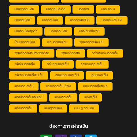
บอลสดออนไลน์
บอลสดไม่สะดุด
บอลสดๆ
บอล ออ น
บอลออนไลท์
บอลออนไลน์
บอลออนไลน์88
บอลออนไลน์ hd
บอลออนไลน์ทุกลีก
บอลอออนไลน์
บอลไทยออนไลน์
บ้านบอลออนไลน์
ฟุตบอลออนไลน
ฟุตบอลออนไลน์99
ฟุตบอลออนไลน์ถ่ายทอดสด
ฟุตบอลออลไล
วิธีการแทงบอลสเต็ป
วิธีเล่นบอลสเต็ป
วิธีแทงบอลสเต็ป
วิธีแทงบอล สเต็ป
วิธีแทงบอลสเต็ปในเว็บ
สอนแทงบอลสเต็ป
เล่นบอลสเต็ป
แทงบอล สเต็ป
แทงบอลสเต็ป ยังไง
แทงบอลสเต็ปยังไง
แทงบอลสเต็ปออนไลน์
แทงบอลเสต็ป
แทงสเต็ป
แท่งบอลสเต็ป
แมนยูออนไลน์
แมน ยู ออนไลน์
ช่องทางการฝากเงิน