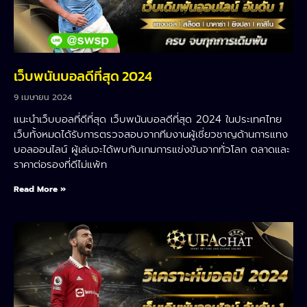
เว็บพนันบอลดีที่สุด 2024
9 เมษายน 2024
แนะนำเว็บบอลที่ดีที่สุด เว็บพนันบอลดีที่สุด 2024 ในประเทศไทย
เว็บทั้งหมดได้รับการตรวจสอบจากทีมงานผู้เชี่ยวชาญด้านการแทง
บอลออนไลน์ ผู้เล่นจะได้พบกับเกมการแข่งขันจากทั่วโลก ตลาดและ
ราคาต่อรองที่ดีไม่แพ้ท
Read More »