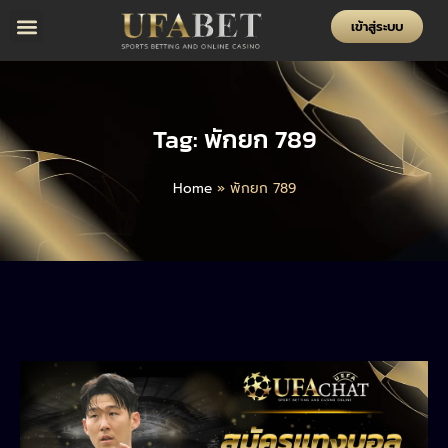
เข้าสู่ระบบ
Tag: พักยก 789
Home
»
พักยก 789