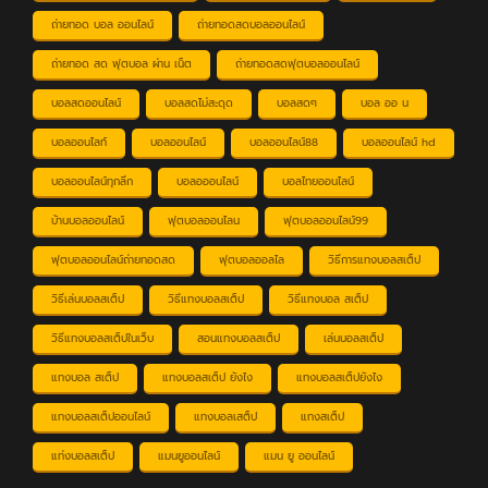
ถ่ายทอด บอล ออนไลน์
ถ่ายทอดสดบอลออนไลน์
ถ่ายทอด สด ฟุตบอล ผ่าน เน็ต
ถ่ายทอดสดฟุตบอลออนไลน์
บอลสดออนไลน์
บอลสดไม่สะดุด
บอลสดๆ
บอล ออ น
บอลออนไลท์
บอลออนไลน์
บอลออนไลน์88
บอลออนไลน์ hd
บอลออนไลน์ทุกลีก
บอลอออนไลน์
บอลไทยออนไลน์
บ้านบอลออนไลน์
ฟุตบอลออนไลน
ฟุตบอลออนไลน์99
ฟุตบอลออนไลน์ถ่ายทอดสด
ฟุตบอลออลไล
วิธีการแทงบอลสเต็ป
วิธีเล่นบอลสเต็ป
วิธีแทงบอลสเต็ป
วิธีแทงบอล สเต็ป
วิธีแทงบอลสเต็ปในเว็บ
สอนแทงบอลสเต็ป
เล่นบอลสเต็ป
แทงบอล สเต็ป
แทงบอลสเต็ป ยังไง
แทงบอลสเต็ปยังไง
แทงบอลสเต็ปออนไลน์
แทงบอลเสต็ป
แทงสเต็ป
แท่งบอลสเต็ป
แมนยูออนไลน์
แมน ยู ออนไลน์