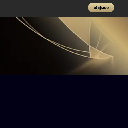
เข้าสู่ระบบ