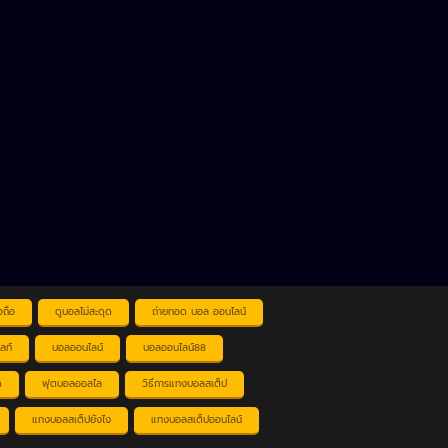
อถือ
ดูบอลไม่สะดุด
ถ่ายทอด บอล ออนไลน์
ลท์
บอลออนไลน์
บอลออนไลน์88
ด
ฟุตบอลออลไล
วิธีการแทงบอลสเต็ป
แทงบอลสเต็ปยังไง
แทงบอลสเต็ปออนไลน์