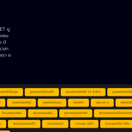
ET ยู
ากถอน
 มี
เวลา
งเรา ซ
อลสดไม่มีสะดุด
ดูบอลออนไลน์ทุกลีก
ดูบอลออนไลน์ฟรี 24 ชั่วโมง
ดูบอลออนไลน์มื
์
บอลสดออนไลน์
บอลสดไม่สะดุด
บอลสดๆ
บอล ออ น
บอลออนไ
บ้านบอลออนไลน์
ฟุตบอลออนไลน
ฟุตบอลออนไลน์99
ฟุตบอลออนไลน์ถ่ายทอดส
บ
สอนแทงบอลสเต็ป
เล่นบอลสเต็ป
แทงบอล สเต็ป
แทงบอลสเต็ป ยังไง