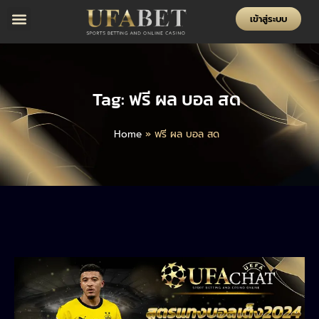
เข้าสู่ระบบ
Tag: ฟรี ผล บอล สด
Home
»
ฟรี ผล บอล สด