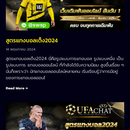
สูตรแทงบอลเต็ง2024
14 พฤษภาคม 2024
สูตรแทงบอลเต็ง2024 นี่คือรูปแบบการแทงบอล รูปแบบหนึ่ง เป็น
รูปแบบการ แทงบอลออนไลน์ ที่กำลังได้รับความนิยม สูงขึ้นเรื่อย ๆ
นั่นก็เพราะว่า นักแทงบอลออนไลน์หลายคน เริ่มเรียนรู้ว่าการมีอยู่
ของการแทงบอลออนไ
Read More »