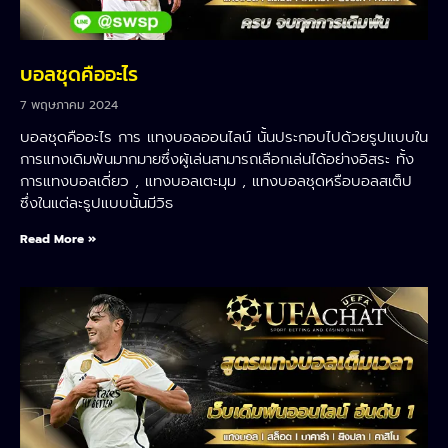
บอลชุดคืออะไร
7 พฤษภาคม 2024
บอลชุดคืออะไร การ แทงบอลออนไลน์ นั้นประกอบไปด้วยรูปแบบใน
การแทงเดิมพันมากมายซึ่งผู้เล่นสามารถเลือกเล่นได้อย่างอิสระ ทั้ง
การแทงบอลเดี่ยว , แทงบอลเตะมุม , แทงบอลชุดหรือบอลสเต็ป
ซึ่งในแต่ละรูปแบบนั้นมีวิธ
Read More »