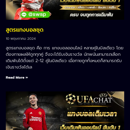
สูตรแทงบอลชุด
10 พฤษภาคม 2024
สูตรแทงบอลชุด คือ การ แทงบอลออนไลน์ หลายคู่ในบิลเดียว โดย
ต้องทายผลให้ถูกทุกคู่ จึงจะได้รับเงินรางวัล นักพนันสามารถเลือก
เดิมพันได้ตั้งแต่ 2-12 คู่ในบิลเดียว เมื่อทายถูกทั้งหมดก็สามารถรับ
เงินรางวัลได้เล
Read More »