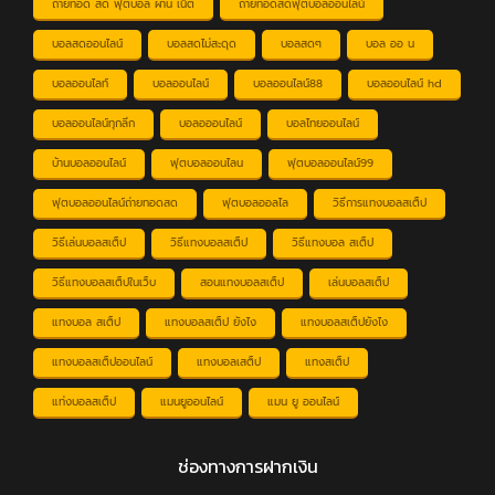
ถ่ายทอด สด ฟุตบอล ผ่าน เน็ต
ถ่ายทอดสดฟุตบอลออนไลน์
บอลสดออนไลน์
บอลสดไม่สะดุด
บอลสดๆ
บอล ออ น
บอลออนไลท์
บอลออนไลน์
บอลออนไลน์88
บอลออนไลน์ hd
บอลออนไลน์ทุกลีก
บอลอออนไลน์
บอลไทยออนไลน์
บ้านบอลออนไลน์
ฟุตบอลออนไลน
ฟุตบอลออนไลน์99
ฟุตบอลออนไลน์ถ่ายทอดสด
ฟุตบอลออลไล
วิธีการแทงบอลสเต็ป
วิธีเล่นบอลสเต็ป
วิธีแทงบอลสเต็ป
วิธีแทงบอล สเต็ป
วิธีแทงบอลสเต็ปในเว็บ
สอนแทงบอลสเต็ป
เล่นบอลสเต็ป
แทงบอล สเต็ป
แทงบอลสเต็ป ยังไง
แทงบอลสเต็ปยังไง
แทงบอลสเต็ปออนไลน์
แทงบอลเสต็ป
แทงสเต็ป
แท่งบอลสเต็ป
แมนยูออนไลน์
แมน ยู ออนไลน์
ช่องทางการฝากเงิน