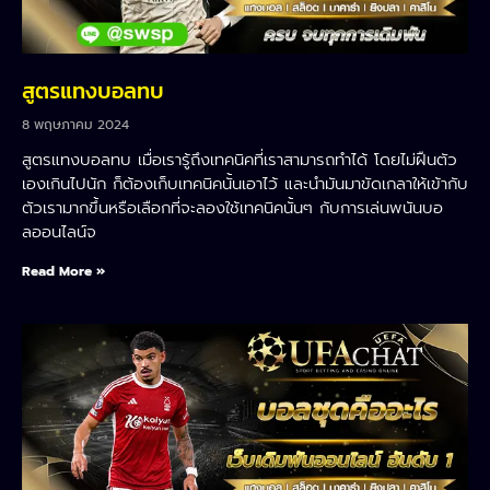
สูตรแทงบอลทบ
8 พฤษภาคม 2024
สูตรแทงบอลทบ เมื่อเรารู้ถึงเทคนิคที่เราสามารถทำได้ โดยไม่ฝืนตัว
เองเกินไปนัก ก็ต้องเก็บเทคนิคนั้นเอาไว้ และนำมันมาขัดเกลาให้เข้ากับ
ตัวเรามากขึ้นหรือเลือกที่จะลองใช้เทคนิคนั้นๆ กับการเล่นพนันบอ
ลออนไลน์จ
Read More »