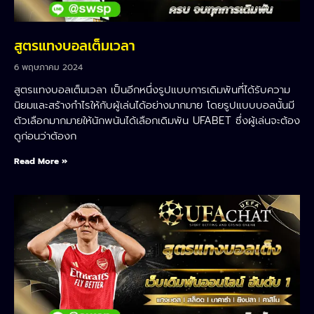
สูตรแทงบอลเต็มเวลา
6 พฤษภาคม 2024
สูตรแทงบอลเต็มเวลา เป็นอีกหนึ่งรูปแบบการเดิมพันที่ได้รับความ
นิยมและสร้างกำไรให้กับผู้เล่นได้อย่างมากมาย โดยรูปแบบบอลนั้นมี
ตัวเลือกมากมายให้นักพนันได้เลือกเดิมพัน UFABET ซึ่งผู้เล่นจะต้อง
ดูก่อนว่าต้องก
Read More »