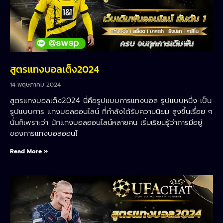
สูตรแทงบอลเต็ง2024
14 พฤษภาคม 2024
สูตรแทงบอลเต็ง2024 นี่คือรูปแบบการแทงบอล รูปแบบหนึ่ง เป็น
รูปแบบการ แทงบอลออนไลน์ ที่กำลังได้รับความนิยม สูงขึ้นเรื่อย ๆ
นั่นก็เพราะว่า นักแทงบอลออนไลน์หลายคน เริ่มเรียนรู้ว่าการมีอยู่
ของการแทงบอลออนไ
Read More »