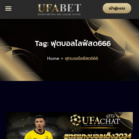
เข้าสู่ระบบ
Tag: ฟุตบอลไลฟ์สด666
Home
»
ฟุตบอลไลฟ์สด666