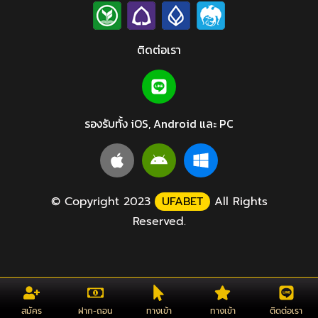
ติดต่อเรา
รองรับทั้ง iOS, Android และ PC
© Copyright 2023
UFABET
All Rights
Reserved.
สมัคร
ฝาก-ถอน
ทางเข้า
ทางเข้า
ติดต่อเรา