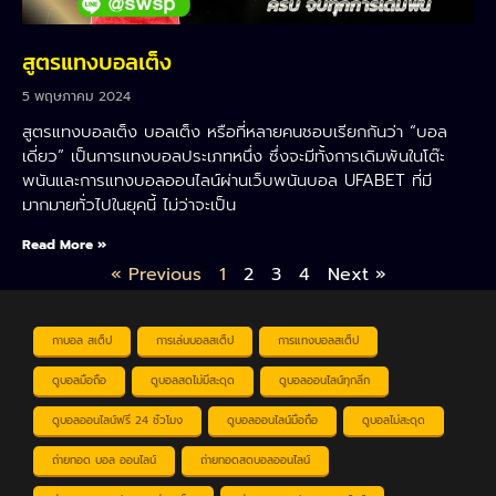
สูตรแทงบอลเต็ง
5 พฤษภาคม 2024
สูตรแทงบอลเต็ง บอลเต็ง หรือที่หลายคนชอบเรียกกันว่า “บอล
เดี่ยว” เป็นการแทงบอลประเภทหนึ่ง ซึ่งจะมีทั้งการเดิมพันในโต๊ะ
พนันและการแทงบอลออนไลน์ผ่านเว็บพนันบอล UFABET ที่มี
มากมายทั่วไปในยุคนี้ ไม่ว่าจะเป็น
Read More »
« Previous
1
2
3
4
Next »
กาบอล สเต็ป
การเล่นบอลสเต็ป
การแทงบอลสเต็ป
ดูบอลมือถือ
ดูบอลสดไม่มีสะดุด
ดูบอลออนไลน์ทุกลีก
ดูบอลออนไลน์ฟรี 24 ชั่วโมง
ดูบอลออนไลน์มือถือ
ดูบอลไม่สะดุด
ถ่ายทอด บอล ออนไลน์
ถ่ายทอดสดบอลออนไลน์