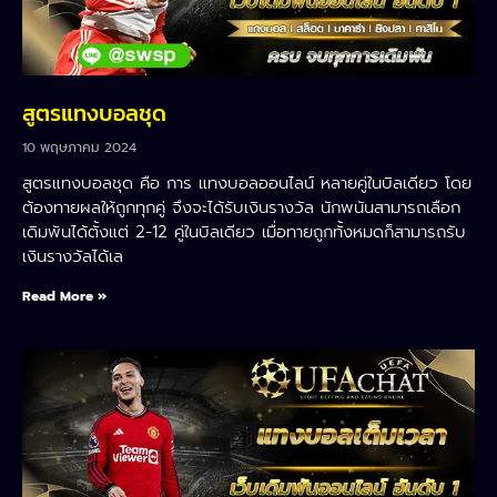
สูตรแทงบอลชุด
10 พฤษภาคม 2024
สูตรแทงบอลชุด คือ การ แทงบอลออนไลน์ หลายคู่ในบิลเดียว โดย
ต้องทายผลให้ถูกทุกคู่ จึงจะได้รับเงินรางวัล นักพนันสามารถเลือก
เดิมพันได้ตั้งแต่ 2-12 คู่ในบิลเดียว เมื่อทายถูกทั้งหมดก็สามารถรับ
เงินรางวัลได้เล
Read More »