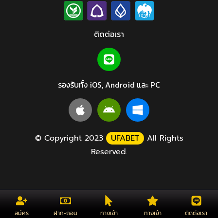
ติดต่อเรา
รองรับทั้ง iOS, Android และ PC
© Copyright 2023
UFABET
All Rights
Reserved.
สมัคร
ฝาก-ถอน
ทางเข้า
ทางเข้า
ติดต่อเรา