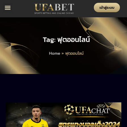
เข้าสู่ระบบ
Tag: ฟุตออนไลน์
Home
»
ฟุตออนไลน์