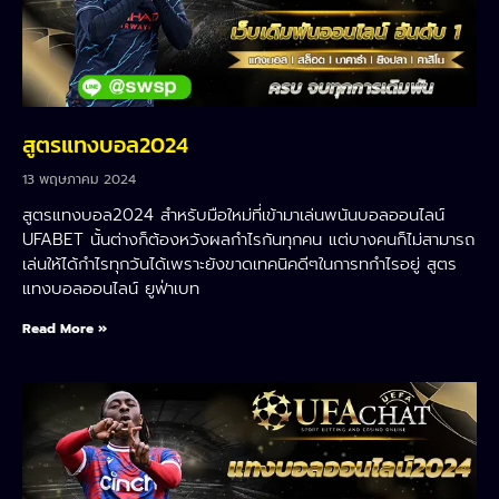
สูตรแทงบอล2024
13 พฤษภาคม 2024
สูตรแทงบอล2024 สำหรับมือใหม่ที่เข้ามาเล่นพนันบอลออนไลน์
UFABET นั้นต่างก็ต้องหวังผลกำไรกันทุกคน แต่บางคนก็ไม่สามารถ
เล่นให้ได้กำไรทุกวันได้เพราะยังขาดเทคนิคดีๆในการทกำไรอยู่ สูตร
แทงบอลออนไลน์ ยูฟ่าเบท
Read More »