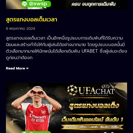
สูตรแทงบอลเต็มเวลา
6 พฤษภาคม 2024
สูตรแทงบอลเต็มเวลา เป็นอีกหนึ่งรูปแบบการเดิมพันที่ได้รับความ
นิยมและสร้างกำไรให้กับผู้เล่นได้อย่างมากมาย โดยรูปแบบบอลนั้นมี
ตัวเลือกมากมายให้นักพนันได้เลือกเดิมพัน UFABET ซึ่งผู้เล่นจะต้อง
ดูก่อนว่าต้องก
Read More »