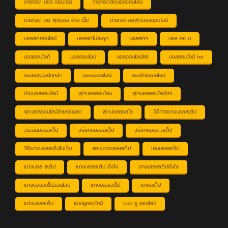
ถ่ายทอด บอล ออนไลน์
ถ่ายทอดสดบอลออนไลน์
ถ่ายทอด สด ฟุตบอล ผ่าน เน็ต
ถ่ายทอดสดฟุตบอลออนไลน์
บอลสดออนไลน์
บอลสดไม่สะดุด
บอลสดๆ
บอล ออ น
บอลออนไลท์
บอลออนไลน์
บอลออนไลน์88
บอลออนไลน์ hd
บอลออนไลน์ทุกลีก
บอลอออนไลน์
บอลไทยออนไลน์
บ้านบอลออนไลน์
ฟุตบอลออนไลน
ฟุตบอลออนไลน์99
ฟุตบอลออนไลน์ถ่ายทอดสด
ฟุตบอลออลไล
วิธีการแทงบอลสเต็ป
วิธีเล่นบอลสเต็ป
วิธีแทงบอลสเต็ป
วิธีแทงบอล สเต็ป
วิธีแทงบอลสเต็ปในเว็บ
สอนแทงบอลสเต็ป
เล่นบอลสเต็ป
แทงบอล สเต็ป
แทงบอลสเต็ป ยังไง
แทงบอลสเต็ปยังไง
แทงบอลสเต็ปออนไลน์
แทงบอลเสต็ป
แทงสเต็ป
แท่งบอลสเต็ป
แมนยูออนไลน์
แมน ยู ออนไลน์