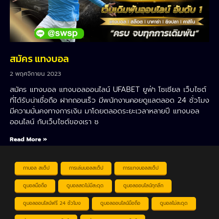
สมัคร แทงบอล
2 พฤศจิกายน 2023
สมัคร แทงบอล แทงบอลออนไลน์ UFABET ยูฟ่า โซเซียล เว็บไซต์
ที่ได้รับน่าเชื่อถือ ฝากถอนเร็ว มีพนักงานคอยดูแลตลอด 24 ชั่วโมง
มีความมั่นคงทางการเงิน มาโดยตลอดระยะเวลาหลายปี แทงบอล
ออนไลน์ กับเว็บไซต์ของเรา ซ
Read More »
กาบอล สเต็ป
การเล่นบอลสเต็ป
การแทงบอลสเต็ป
ดูบอลมือถือ
ดูบอลสดไม่มีสะดุด
ดูบอลออนไลน์ทุกลีก
ดูบอลออนไลน์ฟรี 24 ชั่วโมง
ดูบอลออนไลน์มือถือ
ดูบอลไม่สะดุด