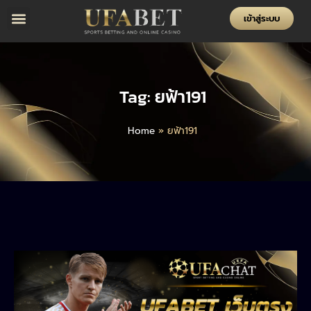
เข้าสู่ระบบ
Tag: ยฟ้า191
Home
»
ยฟ้า191