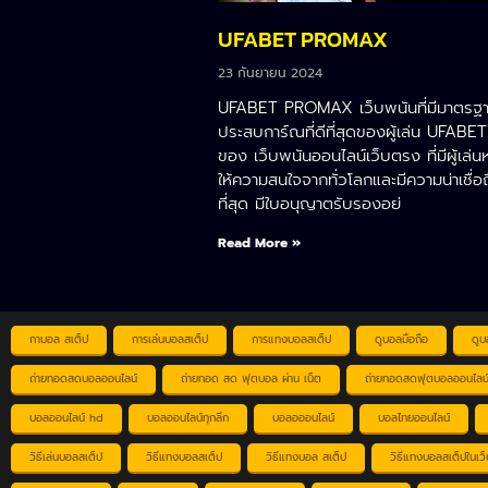
UFABET PROMAX
23 กันยายน 2024
UFABET PROMAX เว็บพนันที่มีมาตรฐาน
ประสบการ์ณที่ดีที่สุดของผู้เล่น UFABET 
ของ เว็บพนันออนไลน์เว็บตรง ที่มีผู้เล่
ให้ความสนใจจากทั่วโลกและมีความน่าเชื่อ
ที่สุด มีใบอนุญาตรับรองอย่
Read More »
กาบอล สเต็ป
การเล่นบอลสเต็ป
การแทงบอลสเต็ป
ดูบอลมือถือ
ดูบ
ถ่ายทอดสดบอลออนไลน์
ถ่ายทอด สด ฟุตบอล ผ่าน เน็ต
ถ่ายทอดสดฟุตบอลออนไลน
บอลออนไลน์ hd
บอลออนไลน์ทุกลีก
บอลอออนไลน์
บอลไทยออนไลน์
วิธีเล่นบอลสเต็ป
วิธีแทงบอลสเต็ป
วิธีแทงบอล สเต็ป
วิธีแทงบอลสเต็ปในเว็