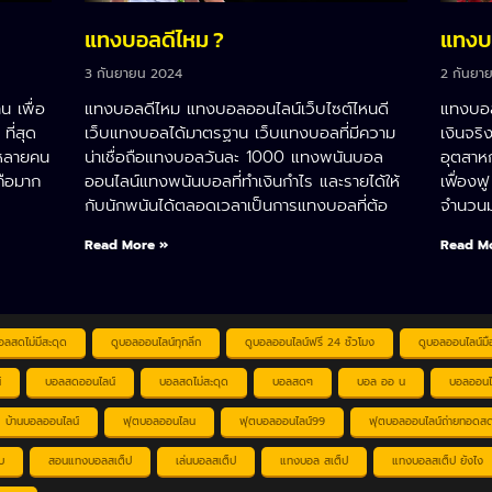
แทงบอลดีไหม ?
แทงบอ
3 กันยายน 2024
2 กันยา
 เพื่อ
แทงบอลดีไหม แทงบอลออนไลน์เว็บไซต์ไหนดี
แทงบอล
ที่สุด
เว็บแทงบอลได้มาตรฐาน เว็บแทงบอลที่มีความ
เงินจริ
นหลายคน
น่าเชื่อถือแทงบอลวันละ 1000 แทงพนันบอล
อุตสาห
ถือมาก
ออนไลน์แทงพนันบอลที่ทำเงินกำไร และรายได้ให้
เฟื่องฟ
กับนักพนันได้ตลอดเวลาเป็นการแทงบอลที่ต้อ
จำนวนมา
Read More »
Read M
อลสดไม่มีสะดุด
ดูบอลออนไลน์ทุกลีก
ดูบอลออนไลน์ฟรี 24 ชั่วโมง
ดูบอลออนไลน์มื
์
บอลสดออนไลน์
บอลสดไม่สะดุด
บอลสดๆ
บอล ออ น
บอลออนไ
บ้านบอลออนไลน์
ฟุตบอลออนไลน
ฟุตบอลออนไลน์99
ฟุตบอลออนไลน์ถ่ายทอดส
บ
สอนแทงบอลสเต็ป
เล่นบอลสเต็ป
แทงบอล สเต็ป
แทงบอลสเต็ป ยังไง