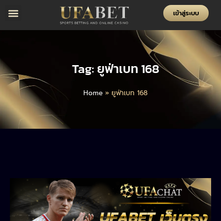
เข้าสู่ระบบ
Tag: ยูฟ่าเบท 168
Home
»
ยูฟ่าเบท 168