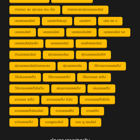
ถ่ายทอด สด ฟุตบอล ผ่าน เน็ต
ถ่ายทอดสดฟุตบอลออนไลน์
บอลสดออนไลน์
บอลสดไม่สะดุด
บอลสดๆ
บอล ออ น
บอลออนไลท์
บอลออนไลน์
บอลออนไลน์88
บอลออนไลน์ hd
บอลออนไลน์ทุกลีก
บอลอออนไลน์
บอลไทยออนไลน์
บ้านบอลออนไลน์
ฟุตบอลออนไลน
ฟุตบอลออนไลน์99
ฟุตบอลออนไลน์ถ่ายทอดสด
ฟุตบอลออลไล
วิธีการแทงบอลสเต็ป
วิธีเล่นบอลสเต็ป
วิธีแทงบอลสเต็ป
วิธีแทงบอล สเต็ป
วิธีแทงบอลสเต็ปในเว็บ
สอนแทงบอลสเต็ป
เล่นบอลสเต็ป
แทงบอล สเต็ป
แทงบอลสเต็ป ยังไง
แทงบอลสเต็ปยังไง
แทงบอลสเต็ปออนไลน์
แทงบอลเสต็ป
แทงสเต็ป
แท่งบอลสเต็ป
แมนยูออนไลน์
แมน ยู ออนไลน์