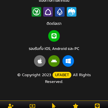
ช่องทางการฝากเงิน
ติดต่อเรา
รองรับทั้ง iOS, Android และ PC
© Copyright 2023
UFABET
All Rights
Reserved.