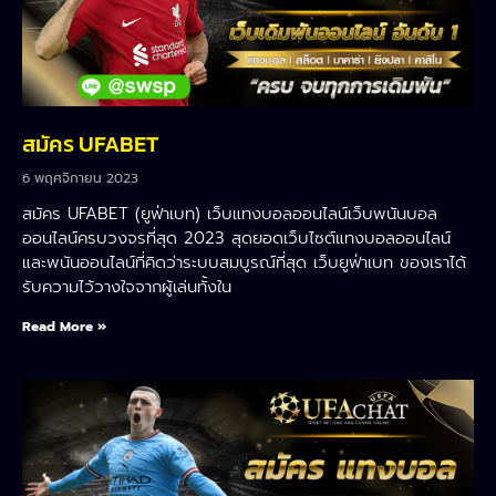
สมัคร UFABET
6 พฤศจิกายน 2023
สมัคร UFABET (ยูฟ่าเบท) เว็บแทงบอลออนไลน์เว็บพนันบอล
ออนไลน์ครบวงจรที่สุด 2023​ สุดยอดเว็บไซต์แทงบอลออนไลน์
และพนันออนไลน์ที่คิดว่าระบบสมบูรณ์ที่สุด เว็บยูฟ่าเบท ของเราได้
รับความไว้วางใจจากผู้เล่นทั้งใน
Read More »