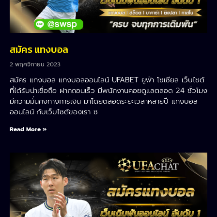
สมัคร แทงบอล
2 พฤศจิกายน 2023
สมัคร แทงบอล แทงบอลออนไลน์ UFABET ยูฟ่า โซเซียล เว็บไซต์
ที่ได้รับน่าเชื่อถือ ฝากถอนเร็ว มีพนักงานคอยดูแลตลอด 24 ชั่วโมง
มีความมั่นคงทางการเงิน มาโดยตลอดระยะเวลาหลายปี แทงบอล
ออนไลน์ กับเว็บไซต์ของเรา ซ
Read More »