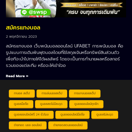
สมัครแทงบอล
2 พฤศจิกายน 2023
สมัครแทงบอล เว็บพนันบอลออนไลน์ UFABET การพนันบอล คือ
รูปแบบการเดิมพันฟุตบอลโดยที่ใช้สกุลเงินหรือทรัพย์สินส่วนตัว
เพื่อทีจะนำไปทายให้ได้ผลลัพธ์ โดยจะเป็นการทำนายผลหรือสกอร์
รวมของแต่ละทีม หรือจะให้เข้าใจอ
Read More »
กาบอล สเต็ป
การเล่นบอลสเต็ป
การแทงบอลสเต็ป
ดูบอลมือถือ
ดูบอลสดไม่มีสะดุด
ดูบอลออนไลน์ทุกลีก
ดูบอลออนไลน์ฟรี 24 ชั่วโมง
ดูบอลออนไลน์มือถือ
ดูบอลไม่สะดุด
ถ่ายทอด บอล ออนไลน์
ถ่ายทอดสดบอลออนไลน์