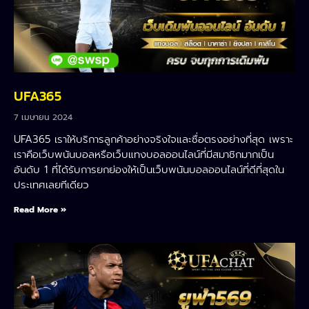
UFA365
7 เมษายน 2024
UFA365 เราให้บริการลูกค้าอย่างจริงใจและซื่อตรงอย่างที่สุด เพราะ
เราคือเว็บพนันบอลหรือเว็บแทงบอลออนไลน์ที่มีสมาชิกมากเป็น
อันดับ 1 ที่ได้รับการยกย่องให้เป็นเว็บพนันบอลออนไลน์ที่ดีที่สุดใน
ประเทศเลยทีเดียว
Read More »