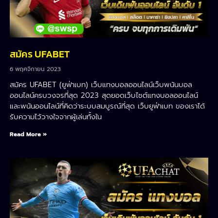
สมัคร UFABET
6 พฤศจิกายน 2023
สมัคร UFABET (ยูฟ่าเบท) เว็บแทงบอลออนไลน์เว็บพนันบอล
ออนไลน์ครบวงจรที่สุด 2023​ สุดยอดเว็บไซต์แทงบอลออนไลน์
และพนันออนไลน์ที่คิดว่าระบบสมบูรณ์ที่สุด เว็บยูฟ่าเบท ของเราได้
รับความไว้วางใจจากผู้เล่นทั้งใน
Read More »