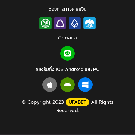
ช่องทางการฝากเงิน
ติดต่อเรา
รองรับทั้ง iOS, Android และ PC
© Copyright 2023
UFABET
All Rights
Reserved.