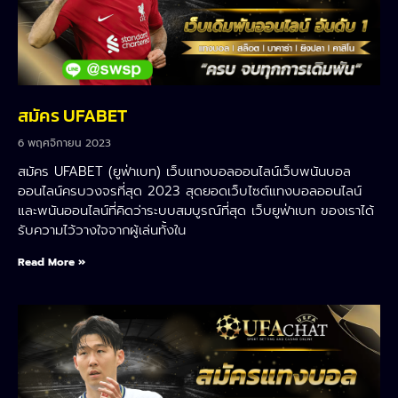
สมัคร UFABET
6 พฤศจิกายน 2023
สมัคร UFABET (ยูฟ่าเบท) เว็บแทงบอลออนไลน์เว็บพนันบอล
ออนไลน์ครบวงจรที่สุด 2023​ สุดยอดเว็บไซต์แทงบอลออนไลน์
และพนันออนไลน์ที่คิดว่าระบบสมบูรณ์ที่สุด เว็บยูฟ่าเบท ของเราได้
รับความไว้วางใจจากผู้เล่นทั้งใน
Read More »