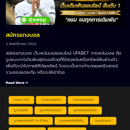
สมัครแทงบอล
2 พฤศจิกายน 2023
สมัครแทงบอล เว็บพนันบอลออนไลน์ UFABET การพนันบอล คือ
รูปแบบการเดิมพันฟุตบอลโดยที่ใช้สกุลเงินหรือทรัพย์สินส่วนตัว
เพื่อทีจะนำไปทายให้ได้ผลลัพธ์ โดยจะเป็นการทำนายผลหรือสกอร์
รวมของแต่ละทีม หรือจะให้เข้าใจอ
Read More »
กาบอล สเต็ป
การเล่นบอลสเต็ป
การแทงบอลสเต็ป
ดูบอลมือถือ
ดูบอลสดไม่มีสะดุด
ดูบอลออนไลน์ทุกลีก
ดูบอลออนไลน์ฟรี 24 ชั่วโมง
ดูบอลออนไลน์มือถือ
ดูบอลไม่สะดุด