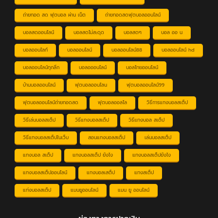
ถ่ายทอด สด ฟุตบอล ผ่าน เน็ต
ถ่ายทอดสดฟุตบอลออนไลน์
บอลสดออนไลน์
บอลสดไม่สะดุด
บอลสดๆ
บอล ออ น
บอลออนไลท์
บอลออนไลน์
บอลออนไลน์88
บอลออนไลน์ hd
บอลออนไลน์ทุกลีก
บอลอออนไลน์
บอลไทยออนไลน์
บ้านบอลออนไลน์
ฟุตบอลออนไลน
ฟุตบอลออนไลน์99
ฟุตบอลออนไลน์ถ่ายทอดสด
ฟุตบอลออลไล
วิธีการแทงบอลสเต็ป
วิธีเล่นบอลสเต็ป
วิธีแทงบอลสเต็ป
วิธีแทงบอล สเต็ป
วิธีแทงบอลสเต็ปในเว็บ
สอนแทงบอลสเต็ป
เล่นบอลสเต็ป
แทงบอล สเต็ป
แทงบอลสเต็ป ยังไง
แทงบอลสเต็ปยังไง
แทงบอลสเต็ปออนไลน์
แทงบอลเสต็ป
แทงสเต็ป
แท่งบอลสเต็ป
แมนยูออนไลน์
แมน ยู ออนไลน์