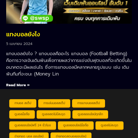
แทงบอลยังไง
5 เมษายน 2024
แทงบอลยังไง ? แทงบอลคืออะไร แทงบอล (Football Betting)
คือการวางเงินเดิมพันเพื่อทายผลว่าการแข่งขันฟุตบอลที่จะเกิดขึ้นใน
อนาคตจะมีผลเช่นไร ซึ่งการแทงบอลมีหลากหลายรูปแบบ เช่น เดิม
พันทีมที่จะชนะ (Money Lin
Read More »
กาบอล สเต็ป
การเล่นบอลสเต็ป
การแทงบอลสเต็ป
ดูบอลมือถือ
ดูบอลสดไม่มีสะดุด
ดูบอลออนไลน์ทุกลีก
ดูบอลออนไลน์ฟรี 24 ชั่วโมง
ดูบอลออนไลน์มือถือ
ดูบอลไม่สะดุด
ถ่ายทอด บอล ออนไลน์
ถ่ายทอดสดบอลออนไลน์