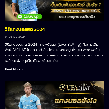
วิธีแทงบอลสด 2024
6 เมษายน 2024
วิธีแทงบอลสด 2024 การพนันสด (Live Betting) คือการเดิม
พันUFACHAT ในขณะที่กำลังมีการแข่งขันอยู่ ซึ่งบนแพลตฟอร์ม
การเดิมพันจะนำเสนอคะแนนการแข่งขัน และราคาบอลต่อรองที่มีการ
เปลี่ยนแปลงทุกวินาทีแบบเรียลไทม์ต
Read More »