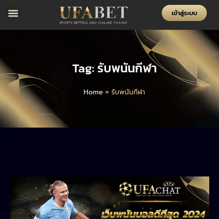
เข้าสู่ระบบ
Tag: รับพนันกีฬา
Home
»
รับพนันกีฬา