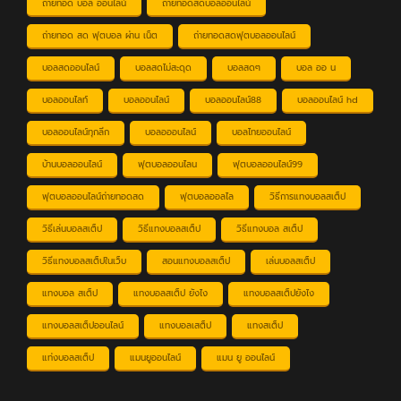
ถ่ายทอด บอล ออนไลน์
ถ่ายทอดสดบอลออนไลน์
ถ่ายทอด สด ฟุตบอล ผ่าน เน็ต
ถ่ายทอดสดฟุตบอลออนไลน์
บอลสดออนไลน์
บอลสดไม่สะดุด
บอลสดๆ
บอล ออ น
บอลออนไลท์
บอลออนไลน์
บอลออนไลน์88
บอลออนไลน์ hd
บอลออนไลน์ทุกลีก
บอลอออนไลน์
บอลไทยออนไลน์
บ้านบอลออนไลน์
ฟุตบอลออนไลน
ฟุตบอลออนไลน์99
ฟุตบอลออนไลน์ถ่ายทอดสด
ฟุตบอลออลไล
วิธีการแทงบอลสเต็ป
วิธีเล่นบอลสเต็ป
วิธีแทงบอลสเต็ป
วิธีแทงบอล สเต็ป
วิธีแทงบอลสเต็ปในเว็บ
สอนแทงบอลสเต็ป
เล่นบอลสเต็ป
แทงบอล สเต็ป
แทงบอลสเต็ป ยังไง
แทงบอลสเต็ปยังไง
แทงบอลสเต็ปออนไลน์
แทงบอลเสต็ป
แทงสเต็ป
แท่งบอลสเต็ป
แมนยูออนไลน์
แมน ยู ออนไลน์