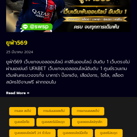
ยูฟ่า569
25 มีนาคม 2024
ยูฟ่า569 เว็บแทงบอลออนไลน์ คาสิโนออนไลน์ อันดับ 1 เว็บตรงไม่
ผ่านเอเย่นต์ UFABET เว็บแทงบอลออนไลน์อันดับ 1 ศูนย์รวมเกม
เดิมพันครบวงจรทั้ง บาคาร่า ป๊อกเด้ง, เสือมังกร, ไฮโล, สล็อต
สมัครใช้งานฟรี ฝากถอนไม
Read More »
กาบอล สเต็ป
การเล่นบอลสเต็ป
การแทงบอลสเต็ป
ดูบอลมือถือ
ดูบอลสดไม่มีสะดุด
ดูบอลออนไลน์ทุกลีก
ดูบอลออนไลน์ฟรี 24 ชั่วโมง
ดูบอลออนไลน์มือถือ
ดูบอลไม่สะดุด