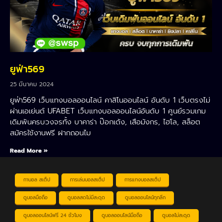
ยูฟ่า569
25 มีนาคม 2024
ยูฟ่า569 เว็บแทงบอลออนไลน์ คาสิโนออนไลน์ อันดับ 1 เว็บตรงไม่
ผ่านเอเย่นต์ UFABET เว็บแทงบอลออนไลน์อันดับ 1 ศูนย์รวมเกม
เดิมพันครบวงจรทั้ง บาคาร่า ป๊อกเด้ง, เสือมังกร, ไฮโล, สล็อต
สมัครใช้งานฟรี ฝากถอนไม
Read More »
กาบอล สเต็ป
การเล่นบอลสเต็ป
การแทงบอลสเต็ป
ดูบอลมือถือ
ดูบอลสดไม่มีสะดุด
ดูบอลออนไลน์ทุกลีก
ดูบอลออนไลน์ฟรี 24 ชั่วโมง
ดูบอลออนไลน์มือถือ
ดูบอลไม่สะดุด