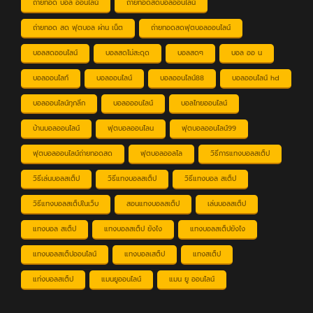
ถ่ายทอด บอล ออนไลน์
ถ่ายทอดสดบอลออนไลน์
ถ่ายทอด สด ฟุตบอล ผ่าน เน็ต
ถ่ายทอดสดฟุตบอลออนไลน์
บอลสดออนไลน์
บอลสดไม่สะดุด
บอลสดๆ
บอล ออ น
บอลออนไลท์
บอลออนไลน์
บอลออนไลน์88
บอลออนไลน์ hd
บอลออนไลน์ทุกลีก
บอลอออนไลน์
บอลไทยออนไลน์
บ้านบอลออนไลน์
ฟุตบอลออนไลน
ฟุตบอลออนไลน์99
ฟุตบอลออนไลน์ถ่ายทอดสด
ฟุตบอลออลไล
วิธีการแทงบอลสเต็ป
วิธีเล่นบอลสเต็ป
วิธีแทงบอลสเต็ป
วิธีแทงบอล สเต็ป
วิธีแทงบอลสเต็ปในเว็บ
สอนแทงบอลสเต็ป
เล่นบอลสเต็ป
แทงบอล สเต็ป
แทงบอลสเต็ป ยังไง
แทงบอลสเต็ปยังไง
แทงบอลสเต็ปออนไลน์
แทงบอลเสต็ป
แทงสเต็ป
แท่งบอลสเต็ป
แมนยูออนไลน์
แมน ยู ออนไลน์