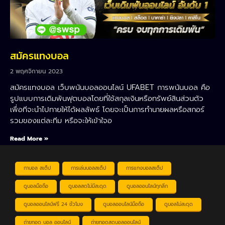
สมัครแทงบอล
2 พฤศจิกายน 2023
สมัครแทงบอล เว็บพนันบอลออนไลน์ UFABET การพนันบอล คือ
รูปแบบการเดิมพันฟุตบอลโดยที่ใช้สกุลเงินหรือทรัพย์สินส่วนตัว
เพื่อทีจะนำไปทายให้ได้ผลลัพธ์ โดยจะเป็นการทำนายผลหรือสกอร์
รวมของแต่ละทีม หรือจะให้เข้าใจอ
Read More »
กาบอล สเต็ป
การเล่นบอลสเต็ป
การแทงบอลสเต็ป
ดูบอลมือถือ
ดูบอลสดไม่มีสะดุด
ดูบอลออนไลน์ทุกลีก
ดูบอลออนไลน์ฟรี 24 ชั่วโมง
ดูบอลออนไลน์มือถือ
ดูบอลไม่สะดุด
ถ่ายทอด บอล ออนไลน์
ถ่ายทอดสดบอลออนไลน์