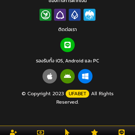
ช่องทางการฝากเงิน
ติดต่อเรา
รองรับทั้ง iOS, Android และ PC
© Copyright 2023
UFABET
All Rights
Reserved.