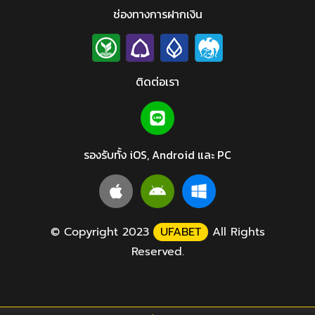
ช่องทางการฝากเงิน
ติดต่อเรา
รองรับทั้ง iOS, Android และ PC
© Copyright 2023
UFABET
All Rights
Reserved.