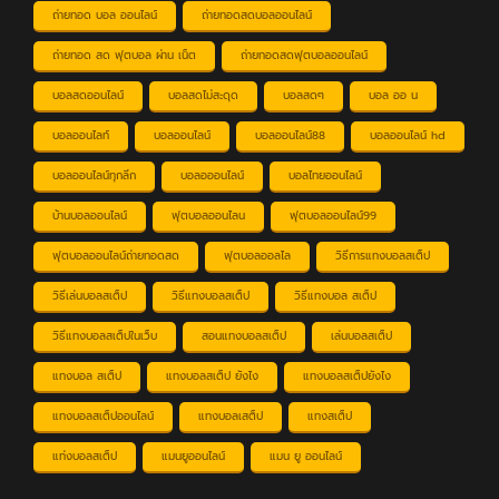
ถ่ายทอด บอล ออนไลน์
ถ่ายทอดสดบอลออนไลน์
ถ่ายทอด สด ฟุตบอล ผ่าน เน็ต
ถ่ายทอดสดฟุตบอลออนไลน์
บอลสดออนไลน์
บอลสดไม่สะดุด
บอลสดๆ
บอล ออ น
บอลออนไลท์
บอลออนไลน์
บอลออนไลน์88
บอลออนไลน์ hd
บอลออนไลน์ทุกลีก
บอลอออนไลน์
บอลไทยออนไลน์
บ้านบอลออนไลน์
ฟุตบอลออนไลน
ฟุตบอลออนไลน์99
ฟุตบอลออนไลน์ถ่ายทอดสด
ฟุตบอลออลไล
วิธีการแทงบอลสเต็ป
วิธีเล่นบอลสเต็ป
วิธีแทงบอลสเต็ป
วิธีแทงบอล สเต็ป
วิธีแทงบอลสเต็ปในเว็บ
สอนแทงบอลสเต็ป
เล่นบอลสเต็ป
แทงบอล สเต็ป
แทงบอลสเต็ป ยังไง
แทงบอลสเต็ปยังไง
แทงบอลสเต็ปออนไลน์
แทงบอลเสต็ป
แทงสเต็ป
แท่งบอลสเต็ป
แมนยูออนไลน์
แมน ยู ออนไลน์