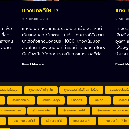
แทงบอลดีไหม ?
แทงบอ
3 กันยายน 2024
2 กันยา
 เพื่อ
แทงบอลดีไหม แทงบอลออนไลน์เว็บไซต์ไหนดี
แทงบอล
ที่สุด
เว็บแทงบอลได้มาตรฐาน เว็บแทงบอลที่มีความ
เงินจริ
นหลายคน
น่าเชื่อถือแทงบอลวันละ 1000 แทงพนันบอล
อุตสาห
ถือมาก
ออนไลน์แทงพนันบอลที่ทำเงินกำไร และรายได้ให้
เฟื่องฟ
กับนักพนันได้ตลอดเวลาเป็นการแทงบอลที่ต้อ
จำนวนมา
Read More »
Read M
อลสดไม่มีสะดุด
ดูบอลออนไลน์ทุกลีก
ดูบอลออนไลน์ฟรี 24 ชั่วโมง
ดูบอลออนไลน์มื
์
บอลสดออนไลน์
บอลสดไม่สะดุด
บอลสดๆ
บอล ออ น
บอลออนไ
บ้านบอลออนไลน์
ฟุตบอลออนไลน
ฟุตบอลออนไลน์99
ฟุตบอลออนไลน์ถ่ายทอดส
บ
สอนแทงบอลสเต็ป
เล่นบอลสเต็ป
แทงบอล สเต็ป
แทงบอลสเต็ป ยังไง