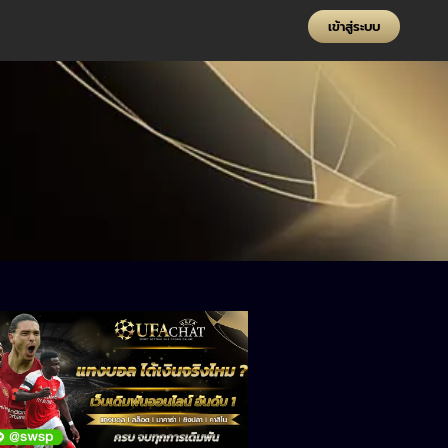
เข้าสู่ระบบ