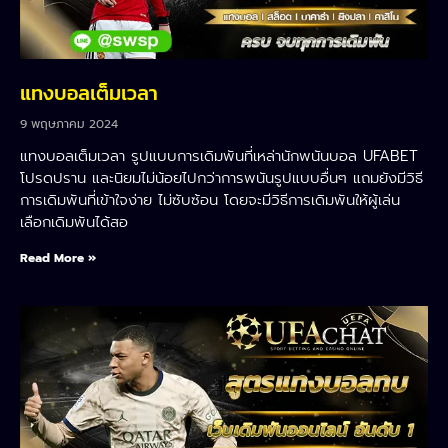
แทงบอลเต็มเวลา
9 พฤษภาคม 2024
แทงบอลเต็มเวลา รูปแบบการเดิมพันที่เหล่านักพนันบอล UFABET
โปรดปราน และนิยมไม่น้อยไปกว่าการพนันรูปแบบอื่นๆ แถมยังมีวิธี
การเดิมพันที่เข้าใจง่าย ไม่ซับซ้อน โดยจะมีวิธีการเดิมพันให้ผู้เล่น
เลือกเดิมพันได้สอ
Read More »