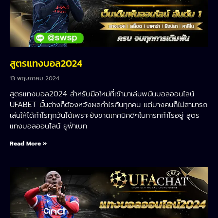
สูตรแทงบอล2024
13 พฤษภาคม 2024
สูตรแทงบอล2024 สำหรับมือใหม่ที่เข้ามาเล่นพนันบอลออนไลน์
UFABET นั้นต่างก็ต้องหวังผลกำไรกันทุกคน แต่บางคนก็ไม่สามารถ
เล่นให้ได้กำไรทุกวันได้เพราะยังขาดเทคนิคดีๆในการทกำไรอยู่ สูตร
แทงบอลออนไลน์ ยูฟ่าเบท
Read More »