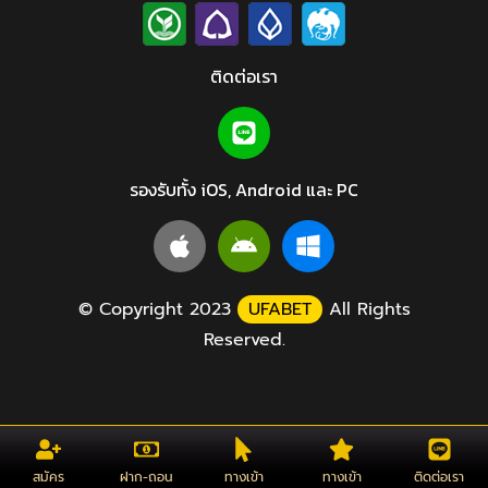
ติดต่อเรา
รองรับทั้ง iOS, Android และ PC
© Copyright 2023
UFABET
All Rights
Reserved.
สมัคร
ฝาก-ถอน
ทางเข้า
ทางเข้า
ติดต่อเรา