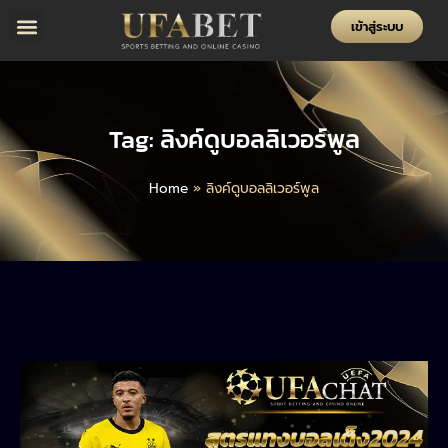
เข้าสู่ระบบ
Tag: ลิงค์ดูบอลลิเวอร์พูล
Home
»
ลิงค์ดูบอลลิเวอร์พูล