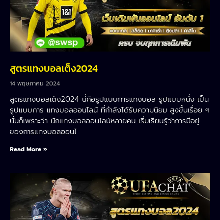
สูตรแทงบอลเต็ง2024
14 พฤษภาคม 2024
สูตรแทงบอลเต็ง2024 นี่คือรูปแบบการแทงบอล รูปแบบหนึ่ง เป็น
รูปแบบการ แทงบอลออนไลน์ ที่กำลังได้รับความนิยม สูงขึ้นเรื่อย ๆ
นั่นก็เพราะว่า นักแทงบอลออนไลน์หลายคน เริ่มเรียนรู้ว่าการมีอยู่
ของการแทงบอลออนไ
Read More »