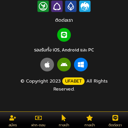
ติดต่อเรา
รองรับทั้ง iOS, Android และ PC
© Copyright 2023
UFABET
All Rights
Reserved.
สมัคร
ฝาก-ถอน
ทางเข้า
ทางเข้า
ติดต่อเรา