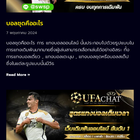
บอลชุดคืออะไร
7 พฤษภาคม 2024
บอลชุดคืออะไร การ แทงบอลออนไลน์ นั้นประกอบไปด้วยรูปแบบใน
การแทงเดิมพันมากมายซึ่งผู้เล่นสามารถเลือกเล่นได้อย่างอิสระ ทั้ง
การแทงบอลเดี่ยว , แทงบอลเตะมุม , แทงบอลชุดหรือบอลสเต็ป
ซึ่งในแต่ละรูปแบบนั้นมีวิธ
Read More »