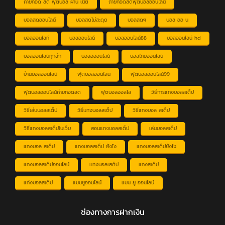
ถ่ายทอด สด ฟุตบอล ผ่าน เน็ต
ถ่ายทอดสดฟุตบอลออนไลน์
บอลสดออนไลน์
บอลสดไม่สะดุด
บอลสดๆ
บอล ออ น
บอลออนไลท์
บอลออนไลน์
บอลออนไลน์88
บอลออนไลน์ hd
บอลออนไลน์ทุกลีก
บอลอออนไลน์
บอลไทยออนไลน์
บ้านบอลออนไลน์
ฟุตบอลออนไลน
ฟุตบอลออนไลน์99
ฟุตบอลออนไลน์ถ่ายทอดสด
ฟุตบอลออลไล
วิธีการแทงบอลสเต็ป
วิธีเล่นบอลสเต็ป
วิธีแทงบอลสเต็ป
วิธีแทงบอล สเต็ป
วิธีแทงบอลสเต็ปในเว็บ
สอนแทงบอลสเต็ป
เล่นบอลสเต็ป
แทงบอล สเต็ป
แทงบอลสเต็ป ยังไง
แทงบอลสเต็ปยังไง
แทงบอลสเต็ปออนไลน์
แทงบอลเสต็ป
แทงสเต็ป
แท่งบอลสเต็ป
แมนยูออนไลน์
แมน ยู ออนไลน์
ช่องทางการฝากเงิน