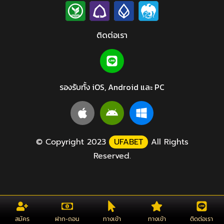
ติดต่อเรา
รองรับทั้ง iOS, Android และ PC
© Copyright 2023
UFABET
All Rights
Reserved.
สมัคร
ฝาก-ถอน
ทางเข้า
ทางเข้า
ติดต่อเรา