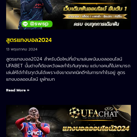
สูตรแทงบอล2024
13 พฤษภาคม 2024
สูตรแทงบอล2024 สำหรับมือใหม่ที่เข้ามาเล่นพนันบอลออนไลน์
UFABET นั้นต่างก็ต้องหวังผลกำไรกันทุกคน แต่บางคนก็ไม่สามารถ
เล่นให้ได้กำไรทุกวันได้เพราะยังขาดเทคนิคดีๆในการทกำไรอยู่ สูตร
แทงบอลออนไลน์ ยูฟ่าเบท
Read More »