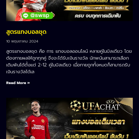
สูตรแทงบอลชุด
10 พฤษภาคม 2024
สูตรแทงบอลชุด คือ การ แทงบอลออนไลน์ หลายคู่ในบิลเดียว โดย
ต้องทายผลให้ถูกทุกคู่ จึงจะได้รับเงินรางวัล นักพนันสามารถเลือก
เดิมพันได้ตั้งแต่ 2-12 คู่ในบิลเดียว เมื่อทายถูกทั้งหมดก็สามารถรับ
เงินรางวัลได้เล
Read More »