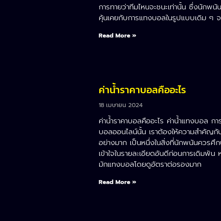
การทายว่าทีมไหนจะชนะเท่านั้น ซึ่งนักพน
คุ้นเคยกับการแทงบอลในรูปแบบเดิม ๆ จ
Read More »
ค่าน้ำราคาบอลคืออะไร
18 เมษายน 2024
ค่าน้ำราคาบอลคืออะไร ค่าน้ำแทงบอล ก
บอลออนไลน์นั้น เราต้องให้ความสำคัญกับ
อย่างมาก เป็นหนึ่งในสิ่งที่นักพนันควรศึ
เข้าใจในรายละเอียดอันดีก่อนการเดิมพัน
มักแทงบอลโดยดูอัตราต่อรองมาก
Read More »