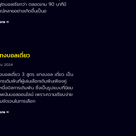
ุตบอลเรียกว่า ตลอดเกม 90 นาทีมี
ณ์หลายอย่างเกิดขึ้นเป็นอ
ore »
ทงบอลเดี่ยว
ยน 2024
งบอลเดี่ยว 3 สูตร แทงบอล เดี่ยว เป็น
รเดิมพันที่ผู้เล่นเลือกเดิมพันเพียงคู่
หนึ่งบิลการเดิมพัน ซึ่งเป็นรูปแบบที่นิยม
นักพนันบอลออนไลน์ เพราะความเรียบง่าย
มชัดเจนในการเลือก
ore »