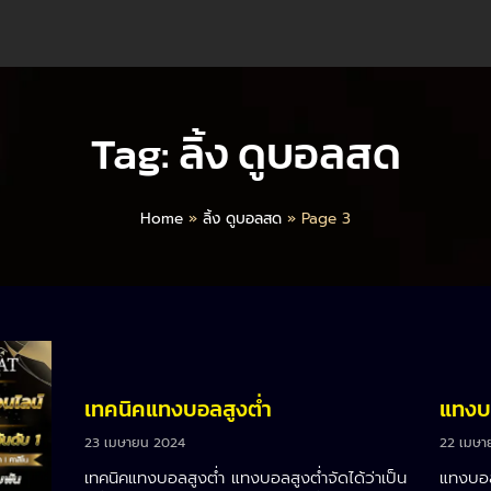
Tag: ลิ้ง ดูบอลสด
Home
»
ลิ้ง ดูบอลสด
»
Page 3
เทคนิคแทงบอลสูงต่ำ
แทงบอ
23 เมษายน 2024
22 เมษา
เทคนิคแทงบอลสูงต่ำ แทงบอลสูงต่ำจัดได้ว่าเป็น
แทงบอลส