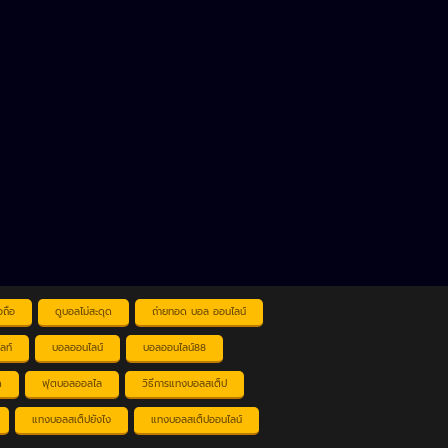
อถือ
ดูบอลไม่สะดุด
ถ่ายทอด บอล ออนไลน์
ลท์
บอลออนไลน์
บอลออนไลน์88
ด
ฟุตบอลออลไล
วิธีการแทงบอลสเต็ป
แทงบอลสเต็ปยังไง
แทงบอลสเต็ปออนไลน์