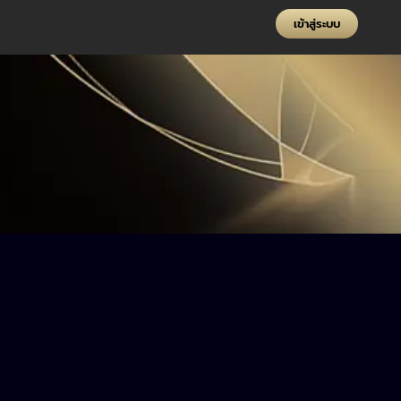
เข้าสู่ระบบ