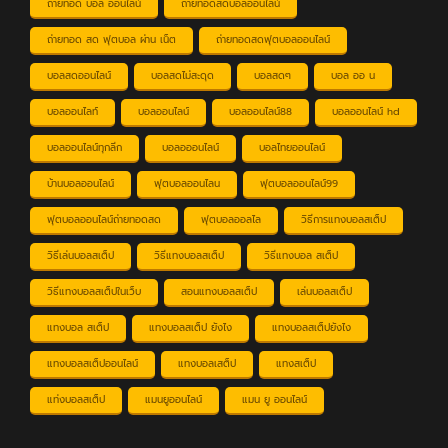
ถ่ายทอด บอล ออนไลน์
ถ่ายทอดสดบอลออนไลน์
ถ่ายทอด สด ฟุตบอล ผ่าน เน็ต
ถ่ายทอดสดฟุตบอลออนไลน์
บอลสดออนไลน์
บอลสดไม่สะดุด
บอลสดๆ
บอล ออ น
บอลออนไลท์
บอลออนไลน์
บอลออนไลน์88
บอลออนไลน์ hd
บอลออนไลน์ทุกลีก
บอลอออนไลน์
บอลไทยออนไลน์
บ้านบอลออนไลน์
ฟุตบอลออนไลน
ฟุตบอลออนไลน์99
ฟุตบอลออนไลน์ถ่ายทอดสด
ฟุตบอลออลไล
วิธีการแทงบอลสเต็ป
วิธีเล่นบอลสเต็ป
วิธีแทงบอลสเต็ป
วิธีแทงบอล สเต็ป
วิธีแทงบอลสเต็ปในเว็บ
สอนแทงบอลสเต็ป
เล่นบอลสเต็ป
แทงบอล สเต็ป
แทงบอลสเต็ป ยังไง
แทงบอลสเต็ปยังไง
แทงบอลสเต็ปออนไลน์
แทงบอลเสต็ป
แทงสเต็ป
แท่งบอลสเต็ป
แมนยูออนไลน์
แมน ยู ออนไลน์