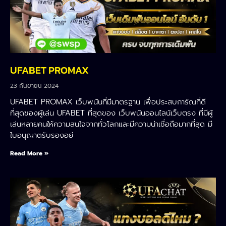
UFABET PROMAX
23 กันยายน 2024
UFABET PROMAX เว็บพนันที่มีมาตรฐาน เพื่อประสบการ์ณที่ดี
ที่สุดของผู้เล่น UFABET ที่สุดของ เว็บพนันออนไลน์เว็บตรง ที่มีผู้
เล่นหลายคนให้ความสนใจจากทั่วโลกและมีความน่าเชื่อถือมากที่สุด มี
ใบอนุญาตรับรองอย่
Read More »