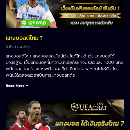
แทงบอลดีไหม ?
3 กันยายน 2024
แทงบอลดีไหม แทงบอลออนไลน์เว็บไซต์ไหนดี เว็บแทงบอลได้
มาตรฐาน เว็บแทงบอลที่มีความน่าเชื่อถือแทงบอลวันละ 1000 แทง
พนันบอลออนไลน์แทงพนันบอลที่ทำเงินกำไร และรายได้ให้กับนัก
พนันได้ตลอดเวลาเป็นการแทงบอลที่ต้อ
Read More »